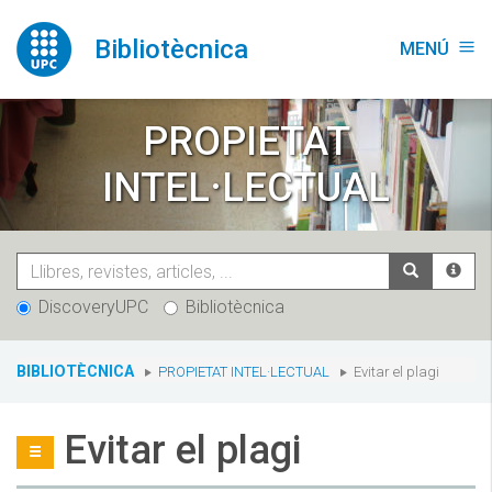
Vés
al
Bibliotècnica
MENÚ
menu
contingut
PROPIETAT
INTEL·LECTUAL
DiscoveryUPC
Bibliotècnica
You
BIBLIOTÈCNICA
PROPIETAT INTEL·LECTUAL
Evitar el plagi
are
here:
Evitar el plagi