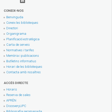
CONEIX-NOS
Benvinguda
Coneix les biblioteques
Directori
Organigrama
Planificació estratègica
Carta de serveis
Normatives i tarifes
Memòria i publicacions
Butlletins informatius
Horari de les biblioteques
Contacta amb nosaltres
ACCÉS DIRECTE
Horaris
Reserva de sales
APRÈN
DiscoveryUPC
Bibliografia recomanada