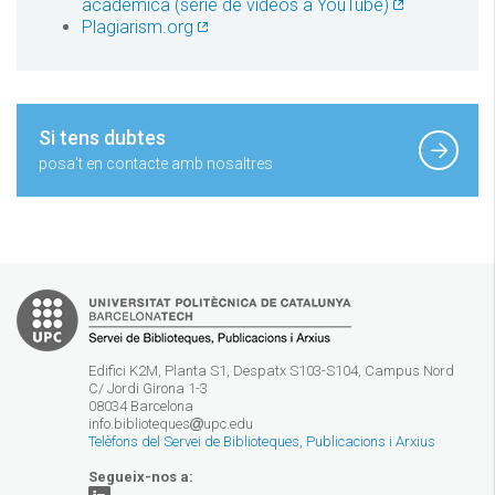
acadèmica (sèrie de vídeos a YouTube)
Plagiarism.org
Si tens dubtes
posa't en contacte amb nosaltres
Edifici K2M, Planta S1, Despatx S103-S104, Campus Nord
C/ Jordi Girona 1-3
08034 Barcelona
info.biblioteques
upc.edu
Telèfons del Servei de Biblioteques, Publicacions i Arxius
Segueix-nos a: