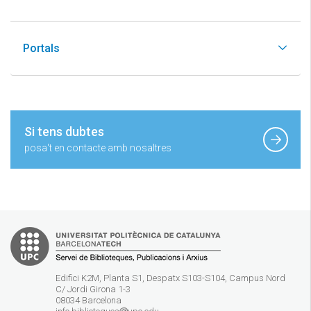
Portals
Si tens dubtes
posa't en contacte amb nosaltres
Edifici K2M, Planta S1, Despatx S103-S104, Campus Nord
C/ Jordi Girona 1-3
08034 Barcelona