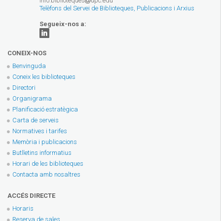
info.biblioteques
upc.edu
Telèfons del Servei de Biblioteques, Publicacions i Arxius
Segueix-nos a:
CONEIX-NOS
Benvinguda
Coneix les biblioteques
Directori
Organigrama
Planificació estratègica
Carta de serveis
Normatives i tarifes
Memòria i publicacions
Butlletins informatius
Horari de les biblioteques
Contacta amb nosaltres
ACCÉS DIRECTE
Horaris
Reserva de sales