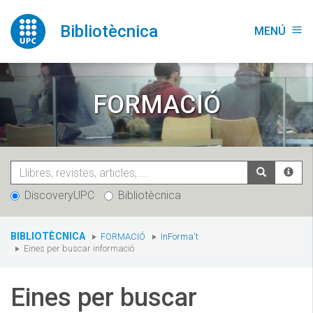
Vés
al
Bibliotècnica
MENÚ
menu
contingut
FORMACIÓ
DiscoveryUPC
Bibliotècnica
You
BIBLIOTÈCNICA
FORMACIÓ
InForma't
are
Eines per buscar informació
here:
Eines per buscar