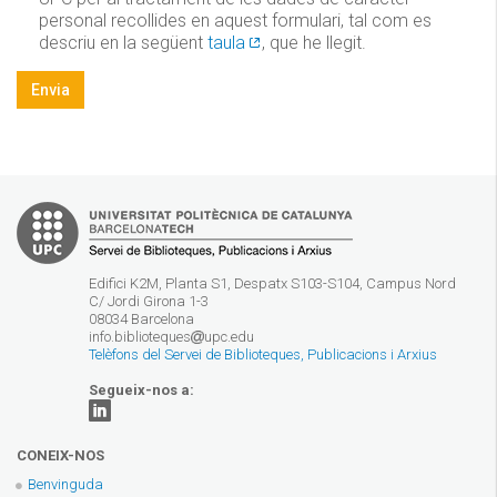
personal recollides en aquest formulari, tal com es
descriu en la següent
taula
, que he llegit.
Privacitat
*
Envia
Edifici K2M, Planta S1, Despatx S103-S104, Campus Nord
C/ Jordi Girona 1-3
08034 Barcelona
info.biblioteques
upc.edu
Telèfons del Servei de Biblioteques, Publicacions i Arxius
Segueix-nos a:
CONEIX-NOS
Benvinguda