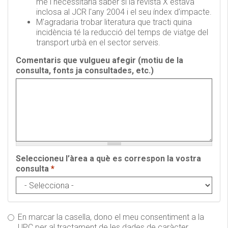
me i necessitaria saber si la revista X estava
inclosa al JCR l'any 2004 i el seu índex d'impacte.
M'agradaria trobar literatura que tracti quina
incidència té la reducció del temps de viatge del
transport urbà en el sector serveis.
Comentaris que vulgueu afegir (motiu de la
consulta, fonts ja consultades, etc.)
Seleccioneu l’àrea a què es correspon la vostra
consulta
*
En marcar la casella, dono el meu consentiment a la
UPC per al tractament de les dades de caràcter