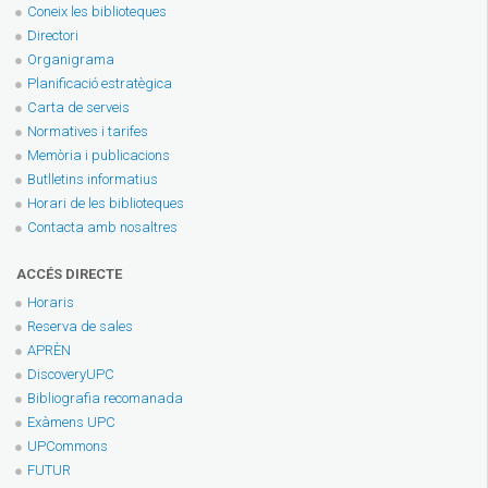
Coneix les biblioteques
Directori
Organigrama
Planificació estratègica
Carta de serveis
Normatives i tarifes
Memòria i publicacions
Butlletins informatius
Horari de les biblioteques
Contacta amb nosaltres
ACCÉS DIRECTE
Horaris
Reserva de sales
APRÈN
DiscoveryUPC
Bibliografia recomanada
Exàmens UPC
UPCommons
FUTUR