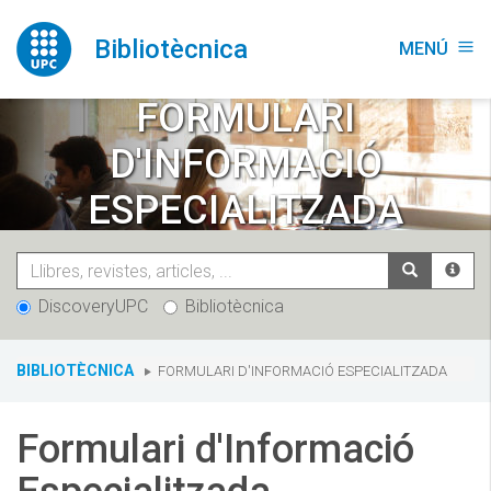
Vés
al
Bibliotècnica
MENÚ
menu
contingut
FORMULARI
D'INFORMACIÓ
ESPECIALITZADA
DiscoveryUPC
Bibliotècnica
You
BIBLIOTÈCNICA
FORMULARI D'INFORMACIÓ ESPECIALITZADA
are
here:
Formulari d'Informació