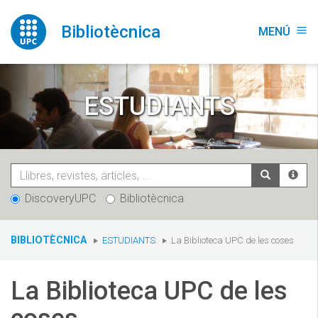
Vés
al
Bibliotècnica
MENÚ
menu
contingut
ESTUDIANTS
DiscoveryUPC
Bibliotècnica
You
BIBLIOTÈCNICA
ESTUDIANTS
La Biblioteca UPC de les coses
are
here:
La Biblioteca UPC de les