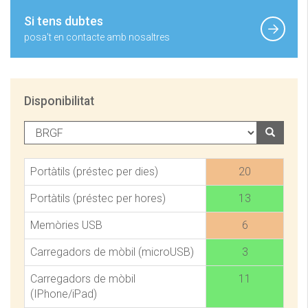
Si tens dubtes
posa't en contacte amb nosaltres
Disponibilitat
Portàtils (préstec per dies)
20
Portàtils (préstec per hores)
13
Memòries USB
6
Carregadors de mòbil (microUSB)
3
Carregadors de mòbil
11
(IPhone/iPad)