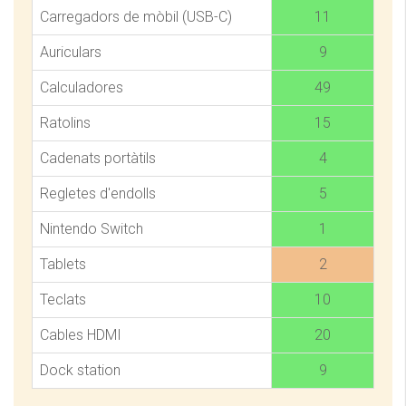
Carregadors de mòbil (USB-C)
11
Auriculars
9
Calculadores
49
Ratolins
15
Cadenats portàtils
4
Regletes d'endolls
5
Nintendo Switch
1
Tablets
2
Teclats
10
Cables HDMI
20
Dock station
9