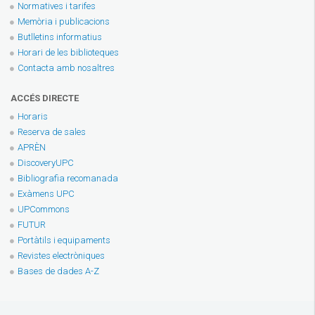
Normatives i tarifes
Memòria i publicacions
Butlletins informatius
Horari de les biblioteques
Contacta amb nosaltres
ACCÉS DIRECTE
Horaris
Reserva de sales
APRÈN
DiscoveryUPC
Bibliografia recomanada
Exàmens UPC
UPCommons
FUTUR
Portàtils i equipaments
Revistes electròniques
Bases de dades A-Z