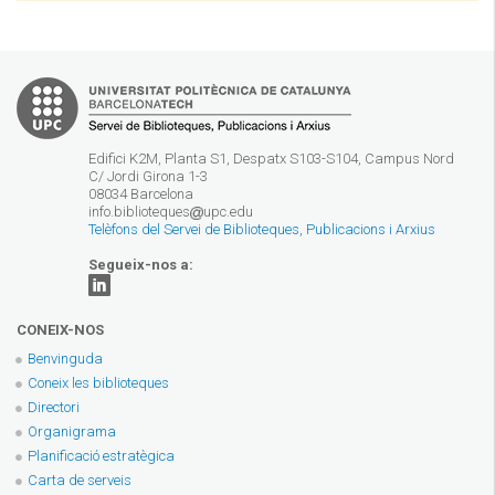
Edifici K2M, Planta S1, Despatx S103-S104, Campus Nord
C/ Jordi Girona 1-3
08034 Barcelona
info.biblioteques
upc.edu
Telèfons del Servei de Biblioteques, Publicacions i Arxius
Segueix-nos a:
CONEIX-NOS
Benvinguda
Coneix les biblioteques
Directori
Organigrama
Planificació estratègica
Carta de serveis