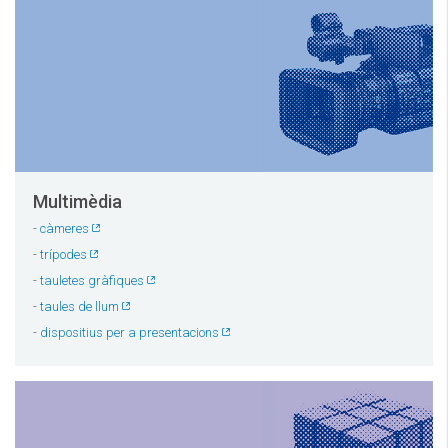
Multimèdia
-
càmeres
-
trípodes
-
tauletes gràfiques
-
taules de llum
-
dispositius per a presentacions