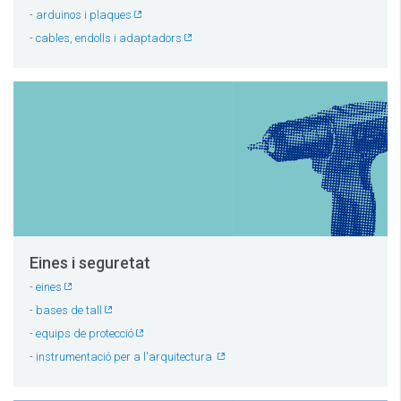
-
arduinos i plaques
-
cables, endolls i adaptadors
Eines i seguretat
-
eines
-
bases de tall
-
equips de protecció
-
instrumentació per a l'arquitectura