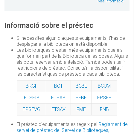
Més informació
Informació sobre el préstec
Si necessites algun d'aquests equipaments, t'has de
desplaçar a la biblioteca on està disponible.
Les biblioteques presten més equipaments que els
que formen part de la Biblioteca de les coses. Alguns
els pots reservar amb antelació. També poden tenir
restriccions de préstec. Consulta'n la disponibilitat i
les característiques de préstec a cada biblioteca:
BRGF
BCT
BCBL
BCUM
ETSEIB
ETSAB
EEBE
EPSEB
EPSEVG
ETSAV
FME
FNB
El préstec d'equipaments es regeix pel
Reglament del
servei de préstec del Servei de Biblioteques,