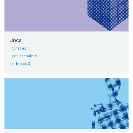
Jocs
-
consoles
-
jocs de taula
-
videojocs