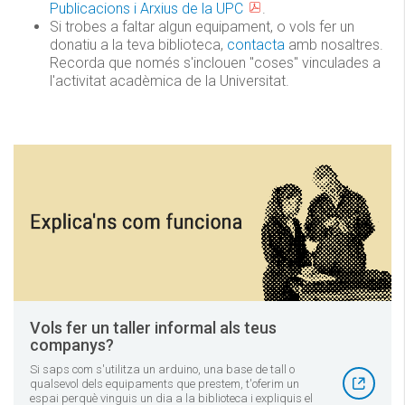
Publicacions i Arxius de la UPC
.
Si trobes a faltar algun equipament, o vols fer un
donatiu a la teva biblioteca,
contacta
amb nosaltres.
Recorda que només s'inclouen "coses" vinculades a
l'activitat acadèmica de la Universitat.
Vols fer un taller informal als teus
companys?
Si saps com s'utilitza un arduino, una base de tall o
qualsevol dels equipaments que prestem, t'oferim un
espai perquè vinguis un dia a la biblioteca i expliquis el