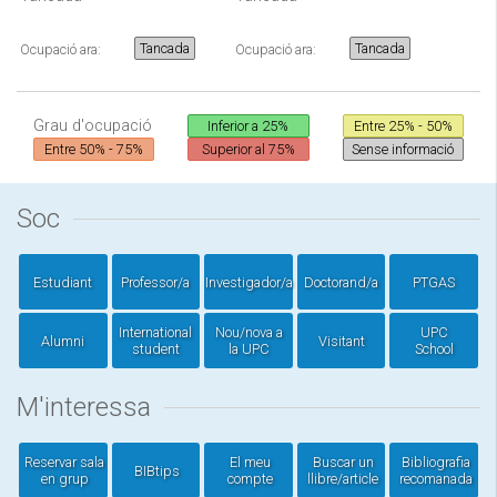
Tancada
Tancada
Ocupació ara:
Ocupació ara:
Grau d'ocupació
Inferior a 25%
Entre 25% - 50%
Entre 50% - 75%
Superior al 75%
Sense informació
Soc
Estudiant
Professor/a
Investigador/a
Doctorand/a
PTGAS
International
Nou/nova a
UPC
Alumni
Visitant
student
la UPC
School
M'interessa
Reservar sala
El meu
Buscar un
Bibliografia
BIBtips
en grup
compte
llibre/article
recomanada