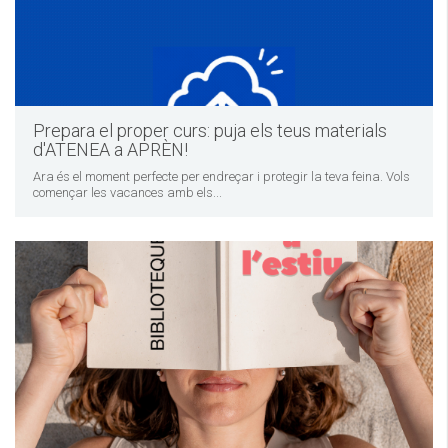
Prepara el proper curs: puja els teus materials
d'ATENEA a APRÈN!
Ara és el moment perfecte per endreçar i protegir la teva feina. Vols
començar les vacances amb els...