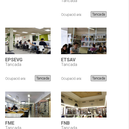
Tancada
Tancada
Ocupació ara:
EPSEVG
ETSAV
Tancada
Tancada
Tancada
Tancada
Ocupació ara:
Ocupació ara:
FME
FNB
Tancada
Tancada