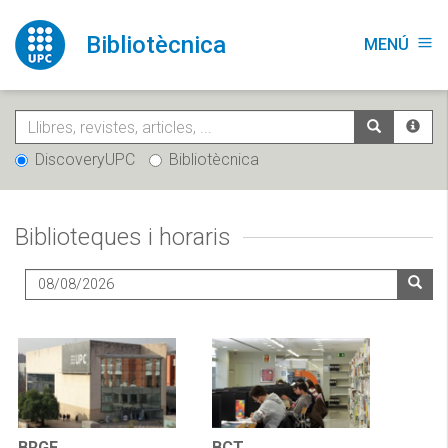
Vés
al
Bibliotècnica
MENÚ
menu
contingut
DiscoveryUPC
Bibliotècnica
Biblioteques i horaris
BRGF
BCT