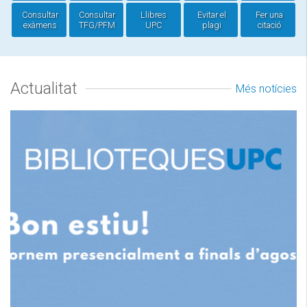
Consultar
Consultar
Llibres
Evitar el
Fer una
exàmens
TFG/PFM
UPC
plagi
citació
Actualitat
Més notícies