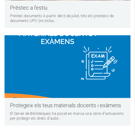
Préstec a l'estiu
Préstec documents A partir del 6 de juliol, tots els préstecs de
documents UPC (no inclou...
Protegeix els teus materials docents i exàmens
El Servei de Biblioteques ha posat en marxa una sèrie d'actuacions
per protegir els drets d'autor...