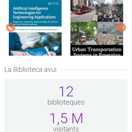
La Biblioteca avui
12
Urban
Artificial
transportation
intelligence
systems in
technologies for
biblioteques
emerging
engineering
countries
applications
1,5 M
Oxon : Routledge, 2026
Bova Raton : CRC Press,
2025
visitants