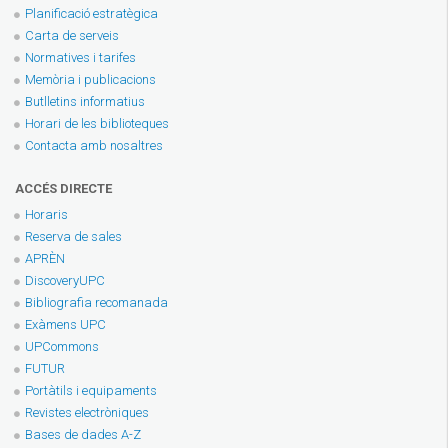
Planificació estratègica
Carta de serveis
Normatives i tarifes
Memòria i publicacions
Butlletins informatius
Horari de les biblioteques
Contacta amb nosaltres
ACCÉS DIRECTE
Horaris
Reserva de sales
APRÈN
DiscoveryUPC
Bibliografia recomanada
Exàmens UPC
UPCommons
FUTUR
Portàtils i equipaments
Revistes electròniques
Bases de dades A-Z