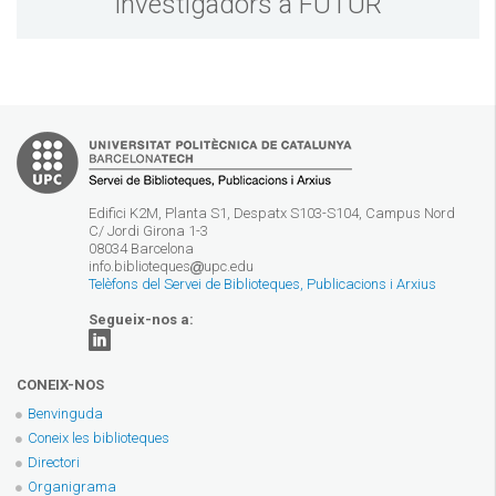
investigadors a FUTUR
Edifici K2M, Planta S1, Despatx S103-S104, Campus Nord
C/ Jordi Girona 1-3
08034 Barcelona
info.biblioteques
upc.edu
Telèfons del Servei de Biblioteques, Publicacions i Arxius
Segueix-nos a:
CONEIX-NOS
Benvinguda
Coneix les biblioteques
Directori
Organigrama