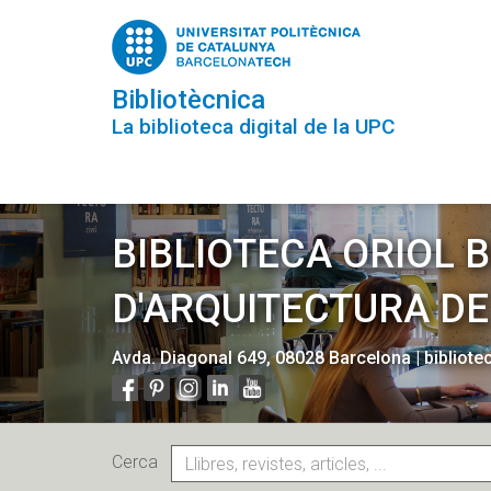
Vés
al
contingut
Bibliotècnica
La biblioteca digital de la UPC
BIBLIOTECA ORIOL 
D'ARQUITECTURA D
Avda. Diagonal 649, 08028 Barcelona
|
bibliot
Cerca