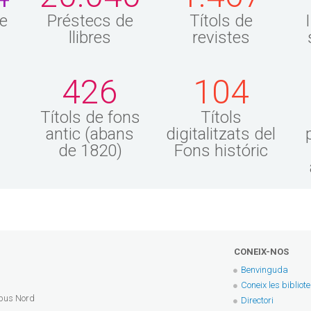
Frankfurt
New York, NY : Routledge,
perspect
e
Préstecs de
Títols de
2025
feminista
llibres
revistes
Christina
Engelmann 
més]
426
104
Buenos Aires 
Cadencia, 20
Títols de fons
Títols
antic (abans
digitalitzats del
de 1820)
Fons históric
CONEIX-NOS
Benvinguda
Coneix les bibliot
mpus Nord
Directori