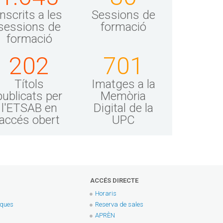
prólogo de Stuart
 en
Semple ; traducción
iva
Inscrits a les
Sessions de
de Darío Giménez
 / von
sessions de
formació
Imirizaldu
formació
... [i 6
Barcelona : GG, [2025]
202
701
: Eterna
25
Títols
Imatges a la
publicats per
Memòria
l'ETSAB en
Digital de la
accés obert
UPC
ACCÉS DIRECTE
Horaris
eques
Reserva de sales
APRÈN