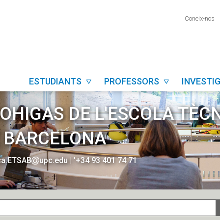
Coneix-nos
ESTUDIANTS
PROFESSORS
INVEST


BOHIGAS DE L'ESCOLA TÈC
E BARCELONA
eca.ETSAB
upc.edu
|
'+34 93 401 74 71