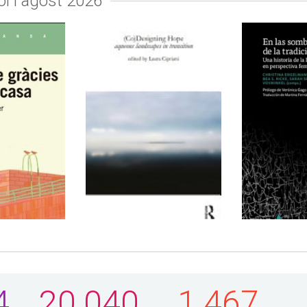
iol i agost 2026
(Co)designing hope
ràcies
: aqueous
sa /
En las s
landscapes in
Kremser
la tradici
transition / edited
historia d
4
20.040
1.467
Barcelona :
by Laura Cipriani
escuela 
4, febrer de