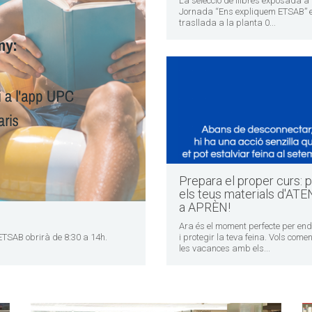
La selecció de llibres exposada a 
Jornada “Ens expliquem ETSAB” 
trasllada a la planta 0...
Prepara el proper curs: p
els teus materials d'AT
a APRÈN!
Ara és el moment perfecte per en
l'ETSAB obrirà de 8:30 a 14h.
i protegir la teva feina. Vols come
les vacances amb els...