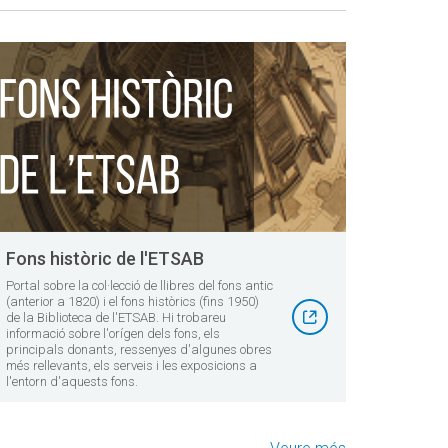
Fons històric de l'ETSAB
Portal sobre la col·lecció de llibres del fons antic
(anterior a 1820) i el fons històrics (fins 1950)
de la Biblioteca de l'ETSAB. Hi trobareu
informació sobre l'orígen dels fons, els
principals donants, ressenyes d'algunes obres
més rellevants, els serveis i les exposicions a
l'entorn d'aquests fons.