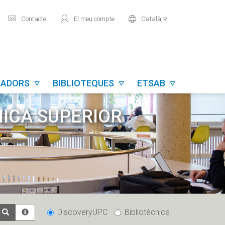
mail
user
world
Contacte
El meu compte
Català

IGADORS
BIBLIOTEQUES
ETSAB



NICA SUPERIOR
DiscoveryUPC
Bibliotècnica