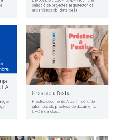
la
L’exposició DESCARTADA recull una
es
selecció de projectes arquitectònics i
urbanístics oblidats de la...
uja
ENEA
Préstec a l'estiu
dreçar
Préstec documents A partir del 6 de
nçar
juliol, tots els préstecs de documents
UPC (no inclou...