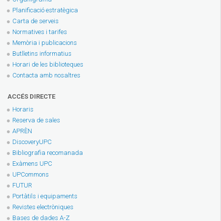
Planificació estratègica
Carta de serveis
Normatives i tarifes
Memòria i publicacions
Butlletins informatius
Horari de les biblioteques
Contacta amb nosaltres
ACCÉS DIRECTE
Horaris
Reserva de sales
APRÈN
DiscoveryUPC
Bibliografia recomanada
Exàmens UPC
UPCommons
FUTUR
Portàtils i equipaments
Revistes electròniques
Bases de dades A-Z