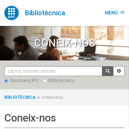
Vés
al
Bibliotècnica
MENÚ
menu
contingut
CONEIX-NOS
DiscoveryUPC
Bibliotècnica
You
BIBLIOTÈCNICA
CONEIX-NOS
are
here:
Coneix-nos