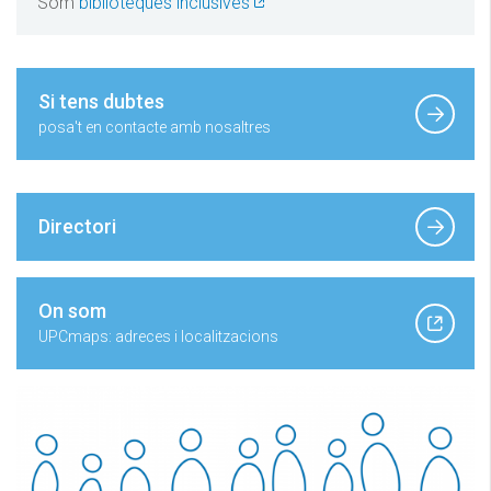
Som
biblioteques inclusives
Si tens dubtes
posa't en contacte amb nosaltres
Directori
On som
UPCmaps: adreces i localitzacions