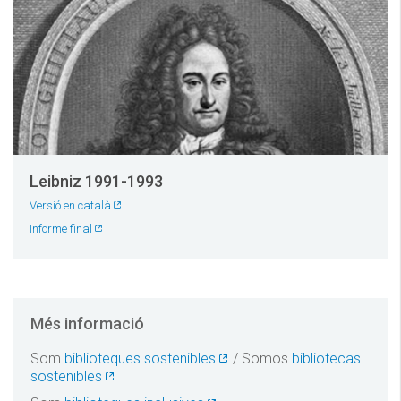
Leibniz 1991-1993
Versió en català
Informe final
Més informació
Som
biblioteques sostenibles
/ Somos
bibliotecas
sostenibles