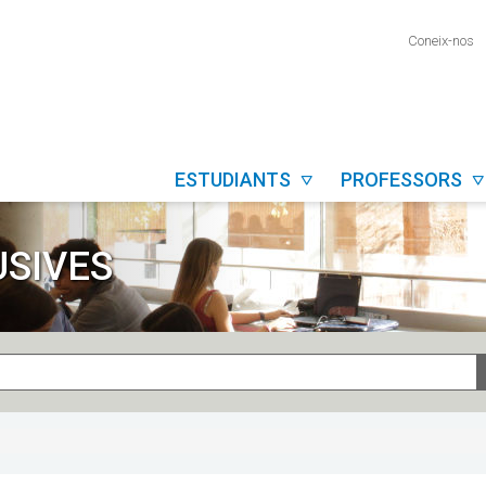
Coneix-nos
ESTUDIANTS
PROFESSORS


USIVES