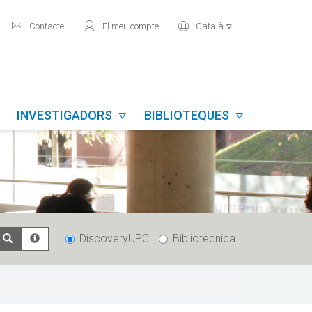
mail
user
world
Contacte
El meu compte
Català

INVESTIGADORS
BIBLIOTEQUES


DiscoveryUPC
Bibliotècnica