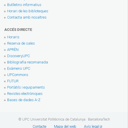
Butlletins informatius
Horari de les biblioteques
Contacta amb nosaltres
ACCÉS DIRECTE
Horaris
Reserva de sales
APRÈN
DiscoveryUPC
Bibliografia recomanada
Exàmens UPC
UPCommons
FUTUR
Portàtils i equipaments
Revistes electròniques
Bases de dades A-Z
© UPC Universitat Politècnica de Catalunya · BarcelonaTech
Contacte
Mapa del web
Avís legal