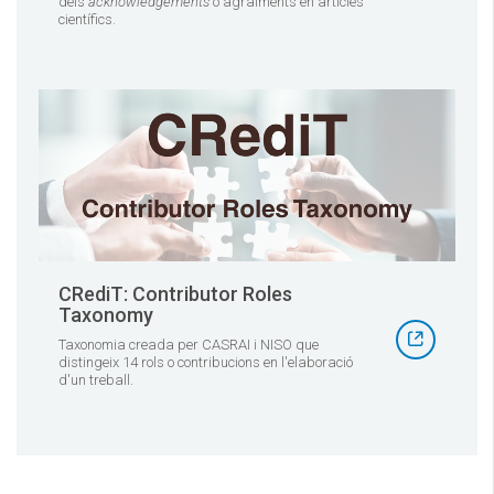
dels
acknowledgements
o agraïments en articles
científics.
CRediT: Contributor Roles
Taxonomy
Taxonomia creada per CASRAI i NISO que
distingeix 14 rols o contribucions en l'elaboració
d'un treball.