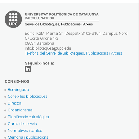
Edifici K2M, Planta S1, Despatx S103-S104, Campus Nord
C/ Jordi Girona 1-3
08034 Barcelona
info.biblioteques
upc.edu
Telèfons del Servei de Biblioteques, Publicacions i Arxius
Segueix-nos a:
CONEIX-NOS
Benvinguda
Coneix les biblioteques
Directori
Organigrama
Planificació estratègica
Carta de serveis
Normatives i tarifes
Memòria i publicacions