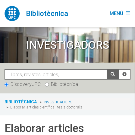
Vés
al
Bibliotècnica
MENÚ
menu
contingut
INVESTIGADORS
DiscoveryUPC
Bibliotècnica
You
BIBLIOTÈCNICA
INVESTIGADORS
are
Elaborar articles científics i tesis doctorals
here:
Elaborar articles