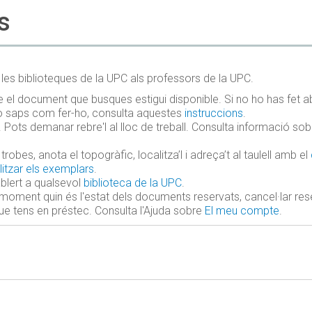
s
les biblioteques de la UPC als professors de la UPC.
el document que busques estigui disponible. Si no ho has fet a
 no saps com fer-ho, consulta aquestes
instruccions
.
. Pots demanar rebre'l al lloc de treball. Consulta informació sob
robes, anota el topogràfic, localitza’l i adreça’t al taulell amb el
itzar els exemplars
.
blert a qualsevol
biblioteca de la UPC
.
moment quin és l'estat dels documents reservats, cancel·lar res
e tens en préstec. Consulta l'Ajuda sobre
El meu compte
.