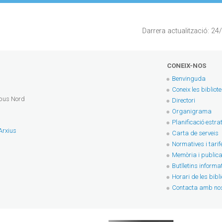
Darrera actualització: 2
CONEIX-NOS
Benvinguda
Coneix les bibliot
mpus Nord
Directori
Organigrama
Planificació estra
 Arxius
Carta de serveis
Normatives i tarif
Memòria i publica
Butlletins informa
Horari de les bibl
Contacta amb nos