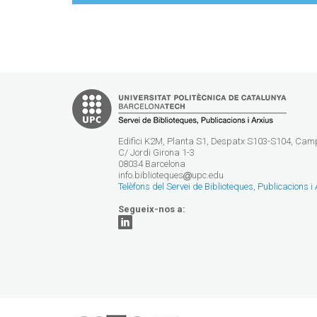
Edifici K2M, Planta S1, Despatx S103-S104, Ca
C/ Jordi Girona 1-3
08034 Barcelona
info.biblioteques
upc.edu
Telèfons del Servei de Biblioteques, Publicacions i
Segueix-nos a: