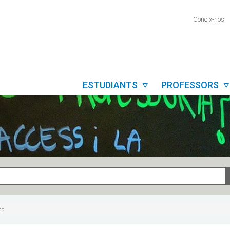
Coneix-nos
ESTUDIANTS
PROFESSORS


ts