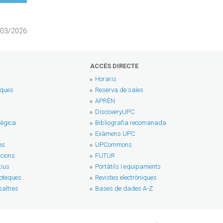
4/03/2026
ACCÉS DIRECTE
Horaris
eques
Reserva de sales
APRÈN
DiscoveryUPC
tègica
Bibliografia recomanada
Exàmens UPC
es
UPCommons
cions
FUTUR
tius
Portàtils i equipaments
ioteques
Revistes electròniques
altres
Bases de dades A-Z