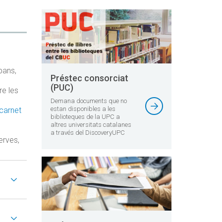
bans,
Préstec consorciat
(PUC)
re les
Demana documents que no
estan disponibles a les
carnet
biblioteques de la UPC a
altres universitats catalanes
a través del DiscoveryUPC
erves,