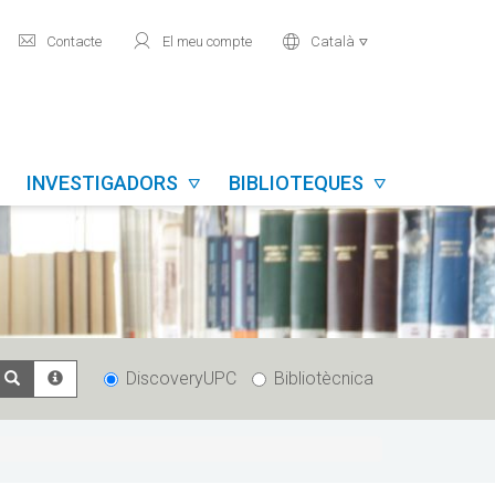
mail
user
world
Contacte
El meu compte
Català

INVESTIGADORS
BIBLIOTEQUES


DiscoveryUPC
Bibliotècnica