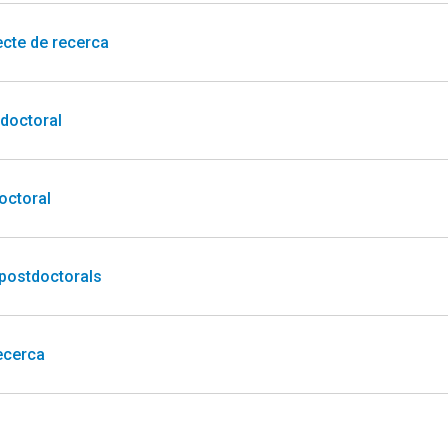
ecte de recerca
 doctoral
doctoral
 postdoctorals
ecerca