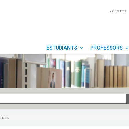
Coneix-nos
ESTUDIANTS
PROFESSORS


 dades