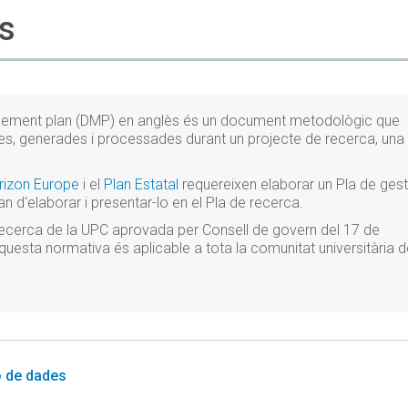
es
gement plan (DMP) en anglès és un document metodològic que
des, generades i processades durant un projecte de recerca, una 
rizon Europe
i el
Plan Estatal
requereixen elaborar un Pla de gest
 d'elaborar i presentar-lo en el Pla de recerca.
recerca de la UPC aprovada per Consell de govern del 17 de
sta normativa és aplicable a tota la comunitat universitària d
ó de dades