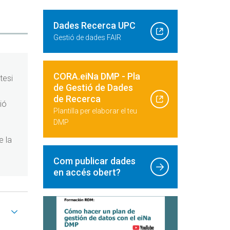
Dades Recerca UPC
Gestió de dades FAIR
CORA.eiNa DMP - Pla
tesi
de Gestió de Dades
de Recerca
ió
Plantilla per elaborar el teu
DMP
e la
Com publicar dades
en accés obert?