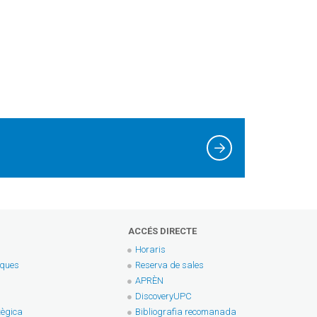
ACCÉS DIRECTE
Horaris
eques
Reserva de sales
APRÈN
DiscoveryUPC
tègica
Bibliografia recomanada