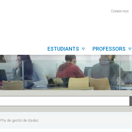
Coneix-nos
ESTUDIANTS
PROFESSORS


Pla de gestió de dades