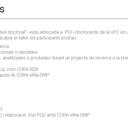
es
va tesi doctoral” i està adreçada a PDI i doctorands de la UPC en 
acabar el taller, els participants podran:
cerca
rsonals o sensibles
 analitzades o produïdes durant un projecte de recerca o la tesi
erca, com CORA.RDR
l’ajuda de CORA.eiNa DMP
DR
D) i elaboració d’un PGD amb CORA.eiNa DMP