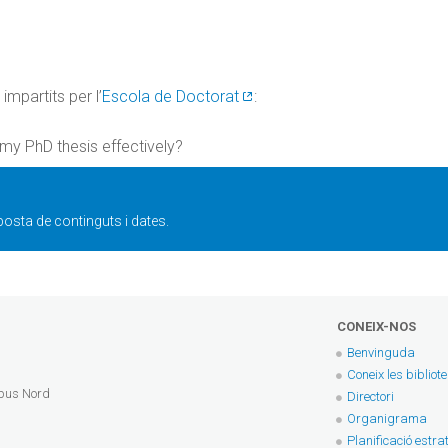
mpartits per l’
Escola de Doctorat
:
my PhD thesis effectively?
osta de continguts i dates.
CONEIX-NOS
Benvinguda
Coneix les bibliot
mpus Nord
Directori
Organigrama
Planificació estra