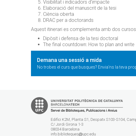
Visibilitat i indicadors d'impacte
Elaboració del manuscrit de la tesi
Ciència oberta
DRAC per a doctorands
Aquest itinerari es complementa amb dos cursos i
Dipòsit i defensa de la tesi doctoral
The final countdown: How to plan and write 
Demana una sessió a mida
No trobes el curs que busques? Envia'ns la teva prop
Edifici K2M, Planta S1, Despatx S103-S104, Ca
C/ Jordi Girona 1-3
08034 Barcelona
info.biblioteques
upc.edu