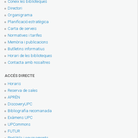
Coneix les biblioteques
Directori
Organigrama
Planificació estratègica
Carta de serveis
Normatives i tarifes
Memòria i publicacions
Butlletins informatius
Horari de les biblioteques
Contacta amb nosaltres
ACCÉS DIRECTE
Horaris
Reserva de sales
APRÈN
DiscoveryUPC
Bibliografia recomanada
Exàmens UPC
UPCommons
FUTUR
Portàtils i equipaments