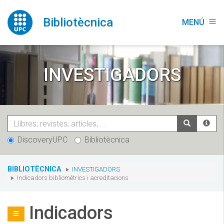
Vés
al
Bibliotècnica
MENÚ
menu
contingut
INVESTIGADORS
DiscoveryUPC
Bibliotècnica
You
BIBLIOTÈCNICA
INVESTIGADORS
are
Indicadors bibliomètrics i acreditacions
here:
Indicadors