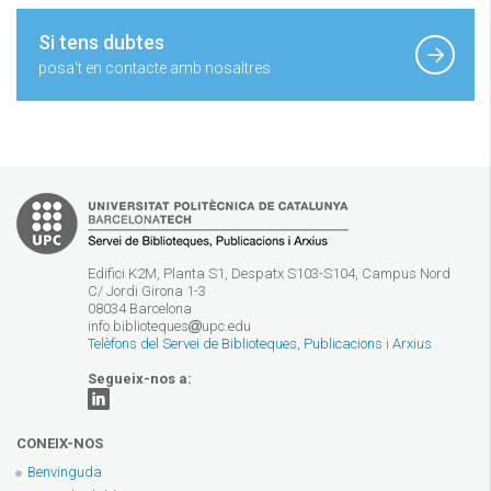
Si tens dubtes
posa't en contacte amb nosaltres
Edifici K2M, Planta S1, Despatx S103-S104, Campus Nord
C/ Jordi Girona 1-3
08034 Barcelona
info.biblioteques
upc.edu
Telèfons del Servei de Biblioteques, Publicacions i Arxius
Segueix-nos a:
CONEIX-NOS
Benvinguda