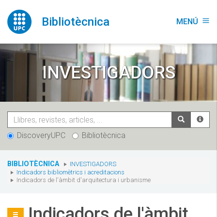
Vés
al
Bibliotècnica
MENÚ
menu
contingut
INVESTIGADORS
DiscoveryUPC
Bibliotècnica
You
BIBLIOTÈCNICA
INVESTIGADORS
are
Indicadors bibliomètrics i acreditacions
here:
Indicadors de l'àmbit d'arquitectura i urbanisme
Indicadors de l'àmbit