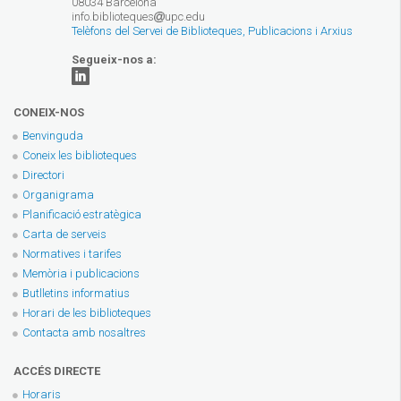
08034 Barcelona
info.biblioteques
upc.edu
Telèfons del Servei de Biblioteques, Publicacions i Arxius
Segueix-nos a:
CONEIX-NOS
Benvinguda
Coneix les biblioteques
Directori
Organigrama
Planificació estratègica
Carta de serveis
Normatives i tarifes
Memòria i publicacions
Butlletins informatius
Horari de les biblioteques
Contacta amb nosaltres
ACCÉS DIRECTE
Horaris