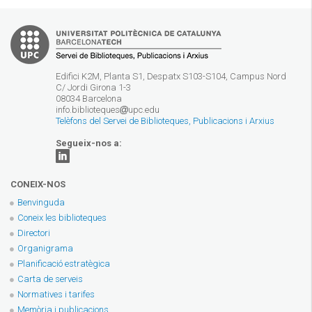
Edifici K2M, Planta S1, Despatx S103-S104, Campus Nord
C/ Jordi Girona 1-3
08034 Barcelona
info.biblioteques
upc.edu
Telèfons del Servei de Biblioteques, Publicacions i Arxius
Segueix-nos a:
CONEIX-NOS
Benvinguda
Coneix les biblioteques
Directori
Organigrama
Planificació estratègica
Carta de serveis
Normatives i tarifes
Memòria i publicacions