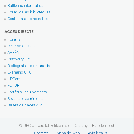
Butlletins informatius
Horari de les biblioteques
Contacta amb nosaltres
ACCÉS DIRECTE
Horaris
Reserva de sales
APRÈN
DiscoveryUPC
Bibliografia recomanada
Exàmens UPC
UPCommons
FUTUR
Portàtils i equipaments
Revistes electròniques
Bases de dades A-Z
© UPC Universitat Politècnica de Catalunya · BarcelonaTech
Contacte
Mapa del web
Avís legal