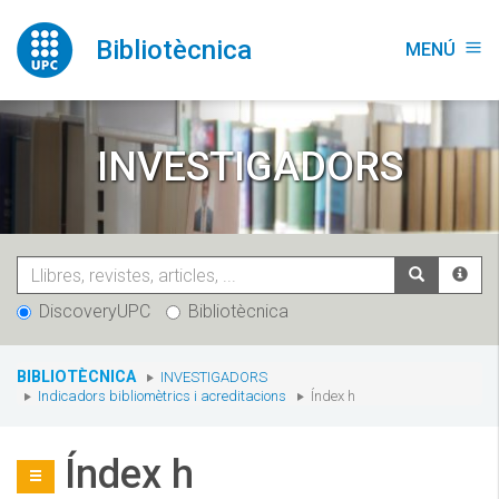
Vés
al
Bibliotècnica
MENÚ
menu
contingut
INVESTIGADORS
DiscoveryUPC
Bibliotècnica
You
BIBLIOTÈCNICA
INVESTIGADORS
are
Indicadors bibliomètrics i acreditacions
Índex h
here:
Índex h