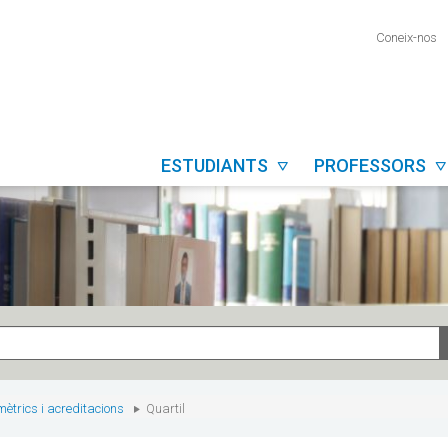
Coneix-nos
ESTUDIANTS
PROFESSORS


mètrics i acreditacions
Quartil