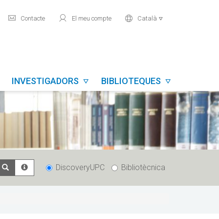
mail
user
world
Contacte
El meu compte
Català

INVESTIGADORS
BIBLIOTEQUES


DiscoveryUPC
Bibliotècnica