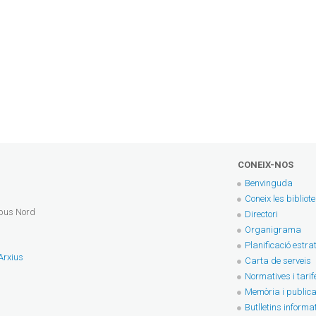
CONEIX-NOS
Benvinguda
Coneix les bibliot
mpus Nord
Directori
Organigrama
Planificació estra
 Arxius
Carta de serveis
Normatives i tarif
Memòria i publica
Butlletins informa