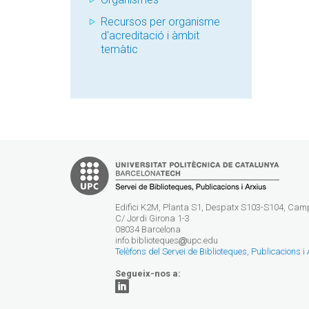
Recursos per organisme
d'acreditació i àmbit
temàtic
Edifici K2M, Planta S1, Despatx S103-S104, Ca
C/ Jordi Girona 1-3
08034 Barcelona
info.biblioteques
upc.edu
Telèfons del Servei de Biblioteques, Publicacions i
Segueix-nos a: