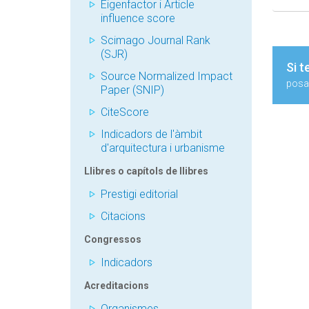
Eigenfactor i Article
influence score
Scimago Journal Rank
(SJR)
Si t
Source Normalized Impact
posa'
Paper (SNIP)
CiteScore
Indicadors de l'àmbit
d'arquitectura i urbanisme
Llibres o capítols de llibres
Prestigi editorial
Citacions
Congressos
Indicadors
Acreditacions
Organismes