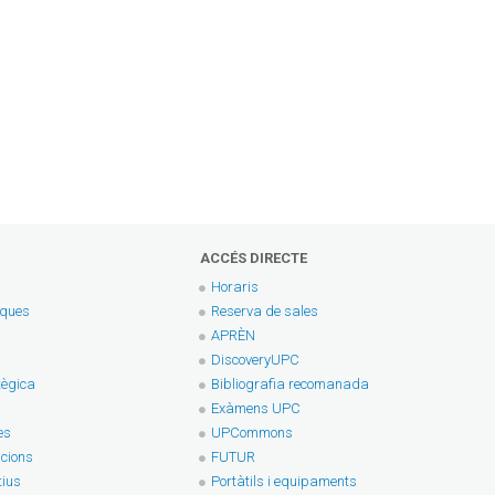
ACCÉS DIRECTE
Horaris
eques
Reserva de sales
APRÈN
DiscoveryUPC
tègica
Bibliografia recomanada
Exàmens UPC
es
UPCommons
cions
FUTUR
tius
Portàtils i equipaments