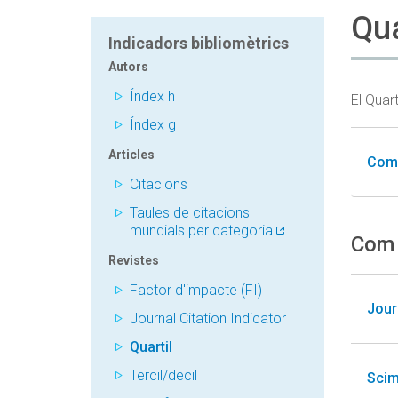
Qua
Indicadors bibliomètrics
Autors
Índex h
El Quart
Índex g
Articles
Com 
Citacions
Taules de citacions
mundials per categoria
Com 
Revistes
Factor d'impacte (FI)
Jour
Journal Citation Indicator
Quartil
Tercil/decil
Scim