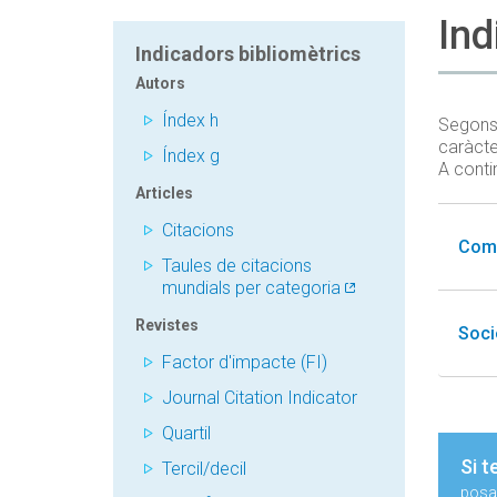
Ind
Indicadors bibliomètrics
Autors
Índex h
Segons 
caràcte
Índex g
A conti
Articles
Citacions
Comp
Taules de citacions
mundials per categoria
Revistes
Soci
Factor d'impacte (FI)
Journal Citation Indicator
Quartil
Si t
Tercil/decil
posa'