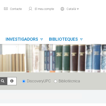
mail
user
world
Contacte
El meu compte
Català

INVESTIGADORS
BIBLIOTEQUES


DiscoveryUPC
Bibliotècnica