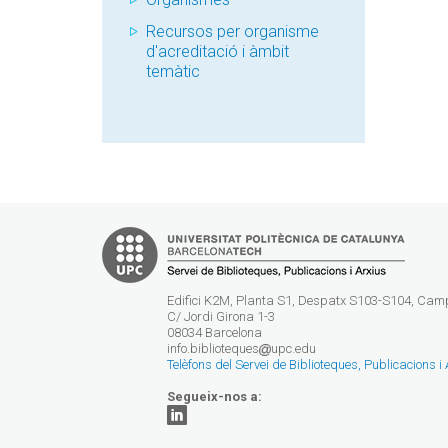
Recursos per organisme
d'acreditació i àmbit
temàtic
Edifici K2M, Planta S1, Despatx S103-S104, Ca
C/ Jordi Girona 1-3
08034 Barcelona
info.biblioteques
upc.edu
Telèfons del Servei de Biblioteques, Publicacions i
Segueix-nos a: