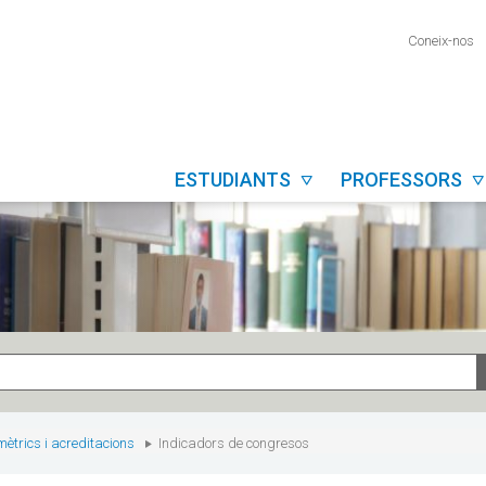
Coneix-nos
ESTUDIANTS
PROFESSORS


mètrics i acreditacions
Indicadors de congresos