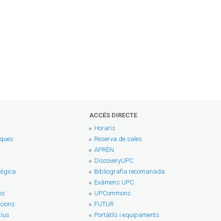
ACCÉS DIRECTE
Horaris
eques
Reserva de sales
APRÈN
DiscoveryUPC
tègica
Bibliografia recomanada
Exàmens UPC
es
UPCommons
cions
FUTUR
tius
Portàtils i equipaments