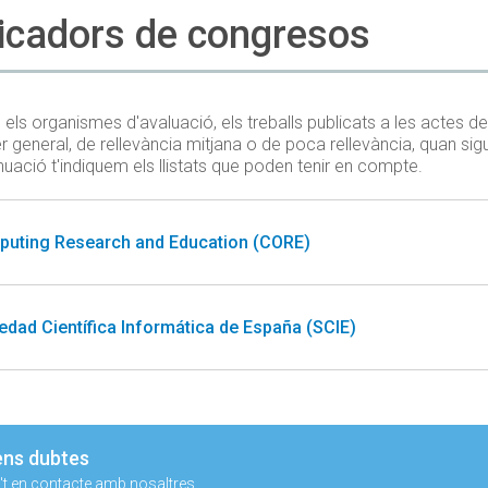
icadors de congresos
els organismes d'avaluació, els treballs publicats a les actes 
r general, de rellevància mitjana o de poca rellevància, quan sig
nuació t'indiquem els llistats que poden tenir en compte.
uting Research and Education (CORE)
edad Científica Informática de España (SCIE)
ens dubtes
t en contacte amb nosaltres