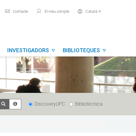
mail
user
world
Contacte
El meu compte
Català

INVESTIGADORS
BIBLIOTEQUES


DiscoveryUPC
Bibliotècnica