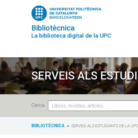
Vés
al
contingut
Bibliotècnica
La biblioteca digital de la UPC
SERVEIS ALS ESTUD
Cerca
You
are
BIBLIOTÈCNICA
SERVEIS ALS ESTUDIANTS DE LA U
here: