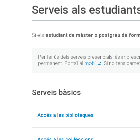
Serveis als estudiant
Si ets
estudiant de màster o postgrau
de for
Per fer ús dels serveis presencials, és impresc
permanent. Porta'l al
mòbil
. Si no tens carne
Serveis bàsics
Accés a les biblioteques
Accés a les col·leccions