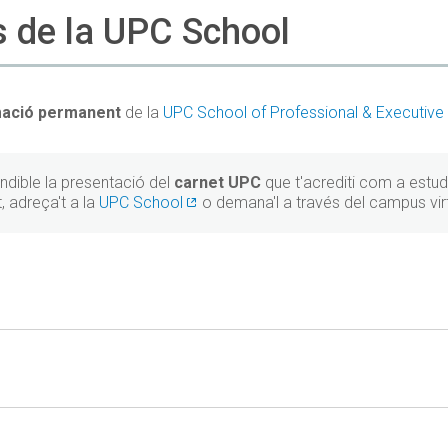
s de la UPC School
mació permanent
de la
UPC School of Professional & Executiv
indible la presentació del
carnet UPC
que t'acrediti com a estu
t, adreça't a la
UPC School
o demana'l a través del campus virt