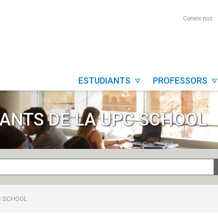
Coneix-nos
ESTUDIANTS
PROFESSORS


IANTS DE LA UPC SCHOOL
PC SCHOOL