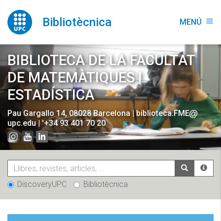
Vés
al
Bibliotècnica
MENÚ
menu
contingut
BIBLIOTECA DE LA FACULTAT
DE MATEMÀTIQUES I
ESTADÍSTICA
Pau Gargallo 14, 08028 Barcelona
|
biblioteca.FME
upc.edu
|
'+34 93 401 70 20
DiscoveryUPC
Bibliotècnica