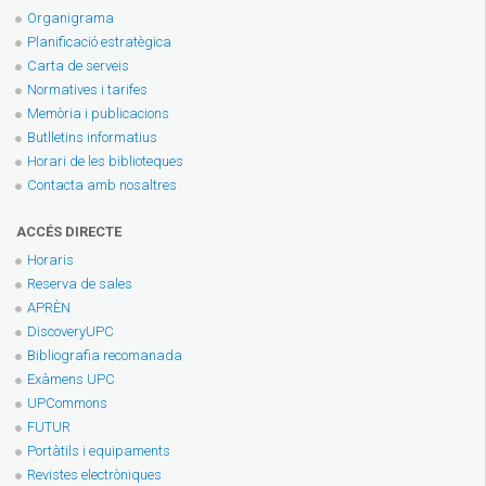
Organigrama
Planificació estratègica
Carta de serveis
Normatives i tarifes
Memòria i publicacions
Butlletins informatius
Horari de les biblioteques
Contacta amb nosaltres
ACCÉS DIRECTE
Horaris
Reserva de sales
APRÈN
DiscoveryUPC
Bibliografia recomanada
Exàmens UPC
UPCommons
FUTUR
Portàtils i equipaments
Revistes electròniques