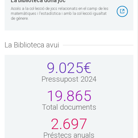
La biblioteca dona joc
Accés a la col·lecció de jocs relacionats en el camp de les
matemàtiques i l'estadística i amb la col·lecció igualtat
de gènere.
La Biblioteca avui
9.025€
Pressupost 2024
19.865
Total documents
2.697
Préstecs anuals