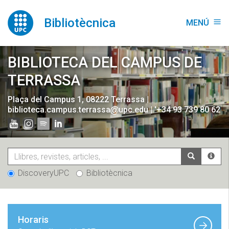
Vés
al
Bibliotècnica
MENÚ
menu
contingut
BIBLIOTECA DEL CAMPUS DE
TERRASSA
Plaça del Campus 1, 08222 Terrassa
|
biblioteca.campus.terrassa
upc.edu
|
'+34 93 739 80 62
DiscoveryUPC
Bibliotècnica
Horaris