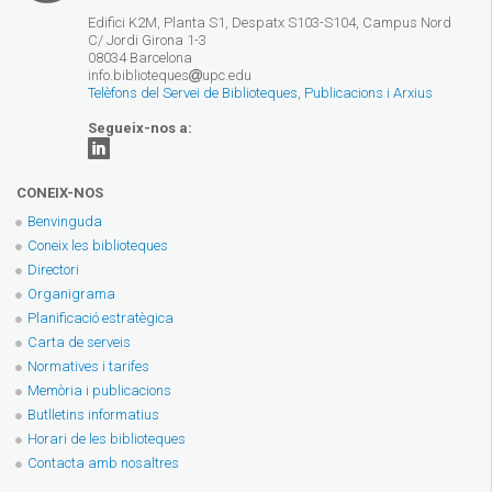
Edifici K2M, Planta S1, Despatx S103-S104, Campus Nord
C/ Jordi Girona 1-3
08034 Barcelona
info.biblioteques
upc.edu
Telèfons del Servei de Biblioteques, Publicacions i Arxius
Segueix-nos a:
CONEIX-NOS
Benvinguda
Coneix les biblioteques
Directori
Organigrama
Planificació estratègica
Carta de serveis
Normatives i tarifes
Memòria i publicacions
Butlletins informatius
Horari de les biblioteques
Contacta amb nosaltres