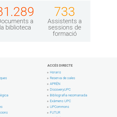
31.289
733
Documents a
Assistents a
la biblioteca
sessions de
formació
ACCÉS DIRECTE
Horaris
eques
Reserva de sales
APRÈN
DiscoveryUPC
tègica
Bibliografia recomanada
Exàmens UPC
es
UPCommons
cions
FUTUR