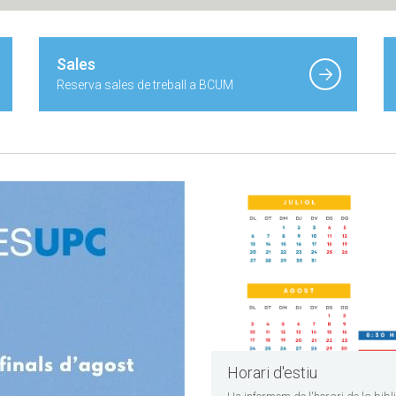
Sales
Reserva sales de treball a BCUM
Horari d'estiu