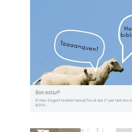
Bon estiu!!!
El mes d'agost tindrem tancat fins el dia 21 per tant ens r
8:30 h...