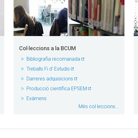
Col·leccions a la BCUM
Bibliografia recomanada
Treballs Fi d' Estudis
Darreres adquisicions
Producció científica EPSEM
Exàmens
Més col·leccions...