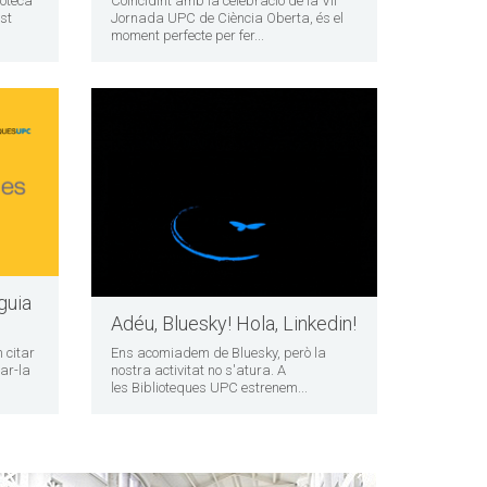
ioteca
Coincidint amb la celebració de la VII
st
Jornada UPC de Ciència Oberta, és el
moment perfecte per fer...
guia
Adéu, Bluesky! Hola, Linkedin!
 citar
Ens acomiadem de Bluesky, però la
ar-la
nostra activitat no s'atura. A
les Biblioteques UPC estrenem...