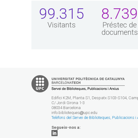
99.315
8.73
Visitants
Préstec de
document
Edifici K2M, Planta S1, Despatx S103-S104, Ca
C/ Jordi Girona 1-3
08034 Barcelona
info.biblioteques
upc.edu
Telèfons del Servei de Biblioteques, Publicacions i
Segueix-nos a: