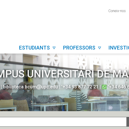
Coneix-nos
ESTUDIANTS
PROFESSORS
INVEST


MPUS UNIVERSITARI DE M
a
|
biblioteca.bcum
upc.edu
|
'+34 93 877 72 21
|
'+34 646 