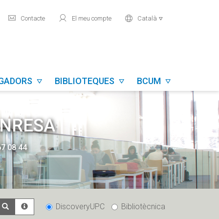
mail
user
world
Contacte
El meu compte
Català

IGADORS
BIBLIOTEQUES
BCUM



ANRESA
67 08 44
DiscoveryUPC
Bibliotècnica