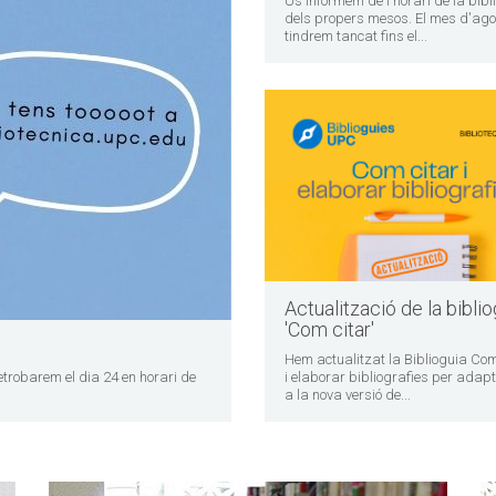
Us informem de l'horari de la bibl
dels propers mesos. El mes d'ago
tindrem tancat fins el...
Actualització de la biblio
'Com citar'
Hem actualitzat la Biblioguia Com
etrobarem el dia 24 en horari de
i elaborar bibliografies per adapt
a la nova versió de...