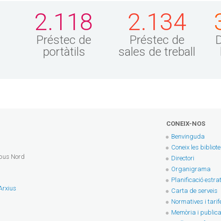
9
2.118
2.134
Préstec de
Préstec de
s
portàtils
sales de treball
CONEIX-NOS
Benvinguda
Coneix les bibliot
mpus Nord
Directori
Organigrama
Planificació estra
 Arxius
Carta de serveis
Normatives i tarif
Memòria i publica