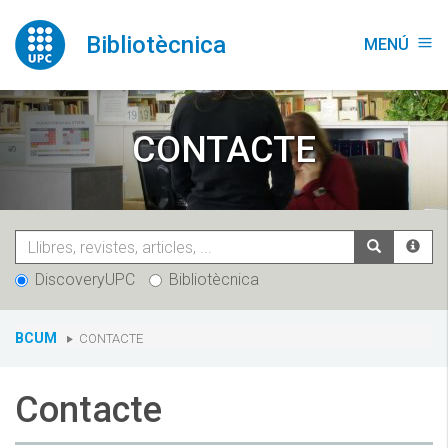
Vés
al
Bibliotècnica
MENÚ
menu
contingut
CONTACTE
DiscoveryUPC
Bibliotècnica
You
BCUM
CONTACTE
are
here:
Contacte