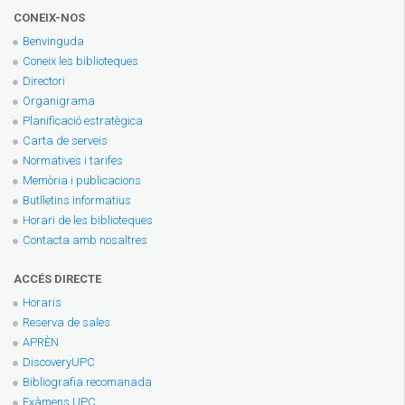
CONEIX-NOS
Benvinguda
Coneix les biblioteques
Directori
Organigrama
Planificació estratègica
Carta de serveis
Normatives i tarifes
Memòria i publicacions
Butlletins informatius
Horari de les biblioteques
Contacta amb nosaltres
ACCÉS DIRECTE
Horaris
Reserva de sales
APRÈN
DiscoveryUPC
Bibliografia recomanada
Exàmens UPC