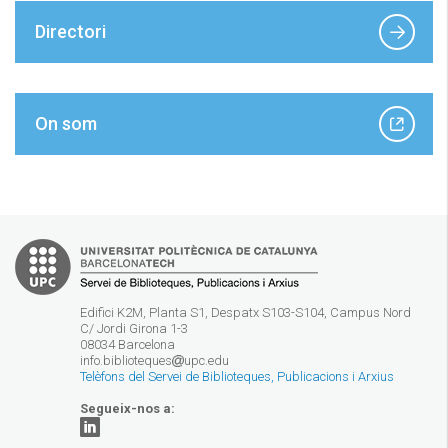
Directori
On som
Edifici K2M, Planta S1, Despatx S103-S104, Campus Nord
C/ Jordi Girona 1-3
08034 Barcelona
info.biblioteques
upc.edu
Telèfons del Servei de Biblioteques, Publicacions i Arxius
Segueix-nos a: