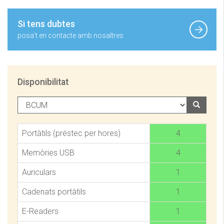
Si tens dubtes
posa't en contacte amb nosaltres
Disponibilitat
Portàtils (préstec per hores)
4
Memòries USB
4
Auriculars
1
Cadenats portàtils
1
E-Readers
1