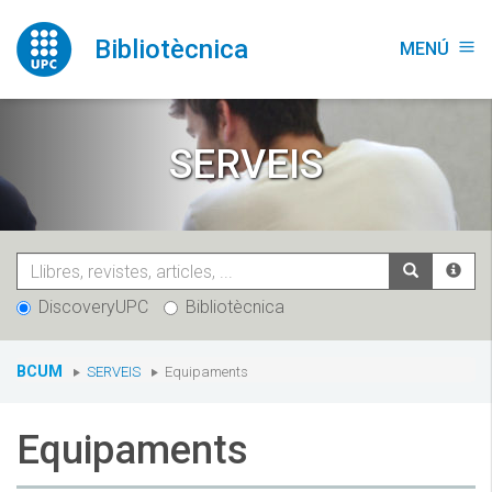
Vés
al
Bibliotècnica
MENÚ
menu
contingut
SERVEIS
DiscoveryUPC
Bibliotècnica
You
BCUM
SERVEIS
Equipaments
are
here:
Equipaments