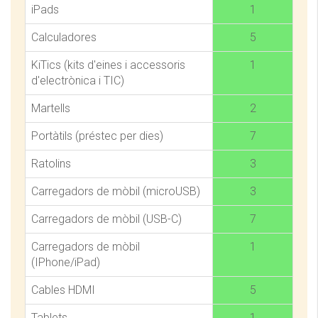
iPads
1
Calculadores
5
KiTics (kits d'eines i accessoris
1
d'electrònica i TIC)
Martells
2
Portàtils (préstec per dies)
7
Ratolins
3
Carregadors de mòbil (microUSB)
3
Carregadors de mòbil (USB-C)
7
Carregadors de mòbil
1
(IPhone/iPad)
Cables HDMI
5
Tablets
1