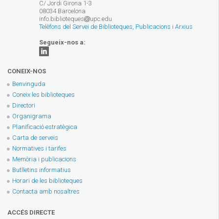
C/ Jordi Girona 1-3
08034 Barcelona
info.biblioteques
upc.edu
Telèfons del Servei de Biblioteques, Publicacions i Arxius
Segueix-nos a:
CONEIX-NOS
Benvinguda
Coneix les biblioteques
Directori
Organigrama
Planificació estratègica
Carta de serveis
Normatives i tarifes
Memòria i publicacions
Butlletins informatius
Horari de les biblioteques
Contacta amb nosaltres
ACCÉS DIRECTE