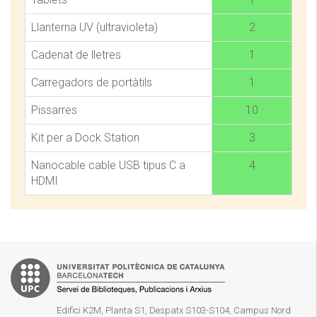
Llanterna UV (ultravioleta)
2
Cadenat de lletres
1
Carregadors de portàtils
1
Pissarres
10
Kit per a Dock Station
3
Nanocable cable USB tipus C a
4
HDMI
Edifici K2M, Planta S1, Despatx S103-S104, Campus Nord