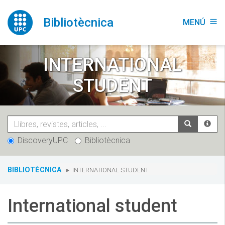
Vés
al
Bibliotècnica
MENÚ
menu
contingut
INTERNATIONAL
STUDENT
DiscoveryUPC
Bibliotècnica
You
BIBLIOTÈCNICA
INTERNATIONAL STUDENT
are
here:
International student