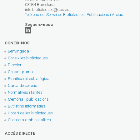
08034 Barcelona
info.biblioteques
upc.edu
Telèfons del Servei de Biblioteques, Publicacions i Arxius
Segueix-nos a:
CONEIX-NOS
Benvinguda
Coneix les biblioteques
Directori
Organigrama
Planificació estratègica
Carta de serveis
Normatives i tarifes
Memòria i publicacions
Butlletins informatius
Horari de les biblioteques
Contacta amb nosaltres
ACCÉS DIRECTE