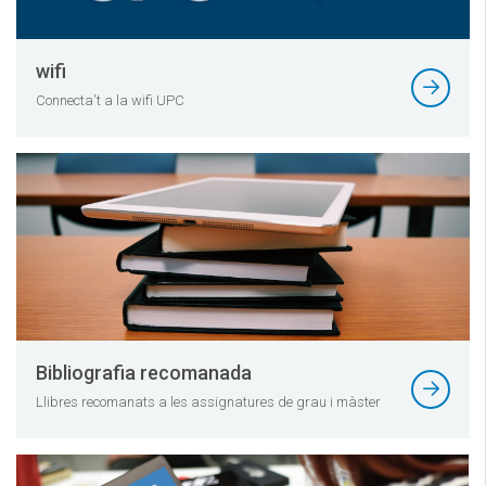
wifi
Connecta't a la wifi UPC
Bibliografia recomanada
Llibres recomanats a les assignatures de grau i màster