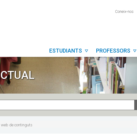
Coneix-nos
ESTUDIANTS
PROFESSORS


ECTUAL
ó web de continguts