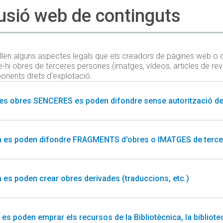
usió web de continguts
llen alguns aspectes legals que els creadors de pàgines web o d
-hi obres de terceres persones (imatges, vídeos, articles de revista
onents drets d’explotació.
es obres SENCERES es poden difondre sense autorització dels
 es poden difondre FRAGMENTS d'obres o IMATGES de terce
 es poden crear obres derivades (traduccions, etc.)
es poden emprar els recursos de la Bibliotècnica, la bibliotec