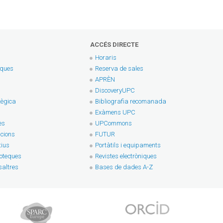
ACCÉS DIRECTE
Horaris
eques
Reserva de sales
APRÈN
DiscoveryUPC
tègica
Bibliografia recomanada
Exàmens UPC
es
UPCommons
cions
FUTUR
tius
Portàtils i equipaments
ioteques
Revistes electròniques
altres
Bases de dades A-Z