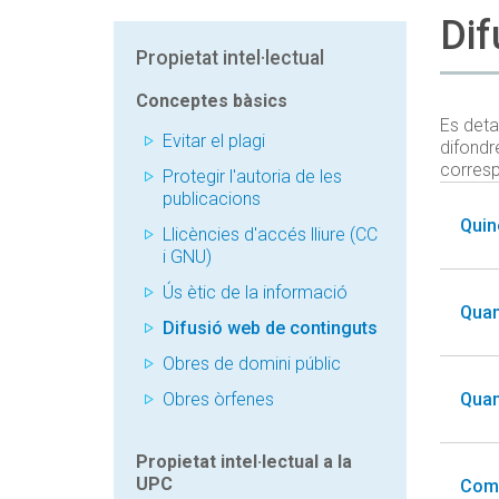
Dif
Propietat intel·lectual
Conceptes bàsics
Es deta
Evitar el plagi
difondre
corresp
Protegir l'autoria de les
publicacions
Quin
Llicències d'accés lliure (CC
i GNU)
Ús ètic de la informació
Quan
Difusió web de continguts
Obres de domini públic
Obres òrfenes
Quan
Propietat intel·lectual a la
UPC
Com 