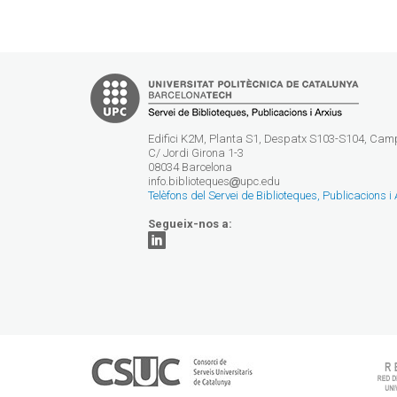
Edifici K2M, Planta S1, Despatx S103-S104, Ca
C/ Jordi Girona 1-3
08034 Barcelona
info.biblioteques
upc.edu
Telèfons del Servei de Biblioteques, Publicacions i
Segueix-nos a: