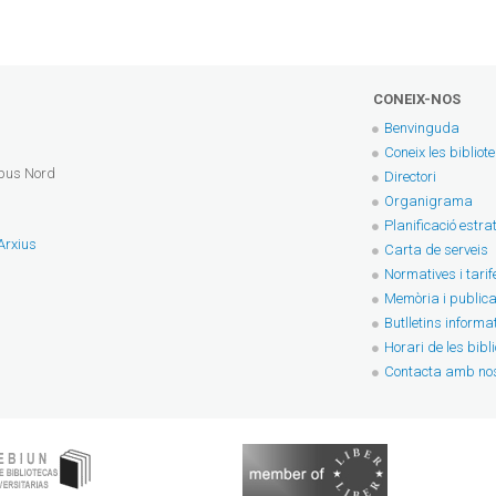
CONEIX-NOS
Benvinguda
Coneix les bibliot
mpus Nord
Directori
Organigrama
Planificació estra
 Arxius
Carta de serveis
Normatives i tarif
Memòria i publica
Butlletins informa
Horari de les bibl
Contacta amb nos