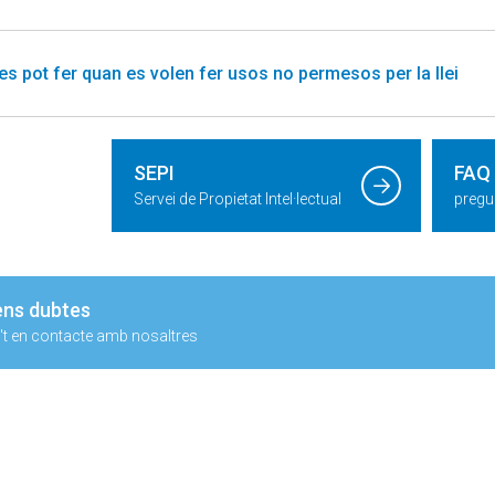
es pot fer quan es volen fer usos no permesos per la llei
SEPI
FAQ
Servei de Propietat Intel·lectual
pregu
ens dubtes
t en contacte amb nosaltres