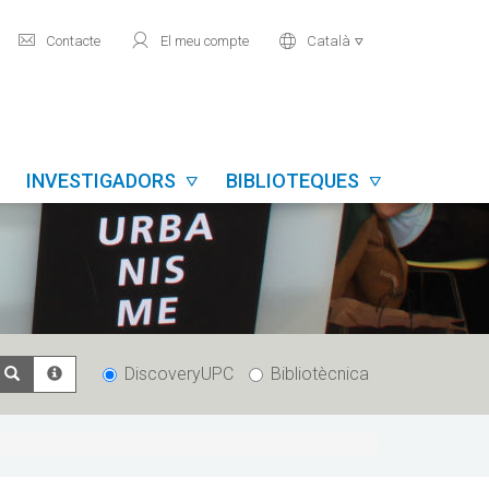
mail
user
world
Contacte
El meu compte
Català

INVESTIGADORS
BIBLIOTEQUES


DiscoveryUPC
Bibliotècnica