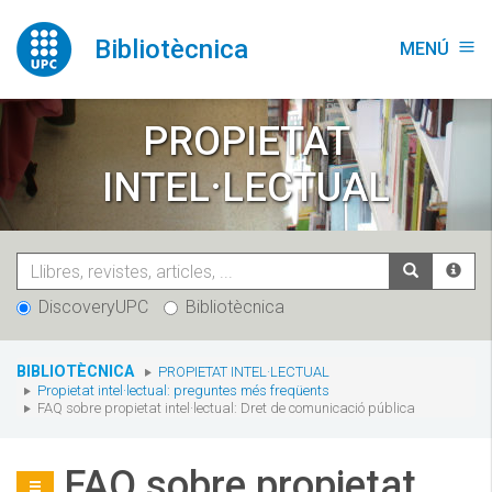
Vés
al
Bibliotècnica
MENÚ
menu
contingut
PROPIETAT
INTEL·LECTUAL
DiscoveryUPC
Bibliotècnica
You
BIBLIOTÈCNICA
PROPIETAT INTEL·LECTUAL
are
Propietat intel·lectual: preguntes més freqüents
here:
FAQ sobre propietat intel·lectual: Dret de comunicació pública
FAQ sobre propietat