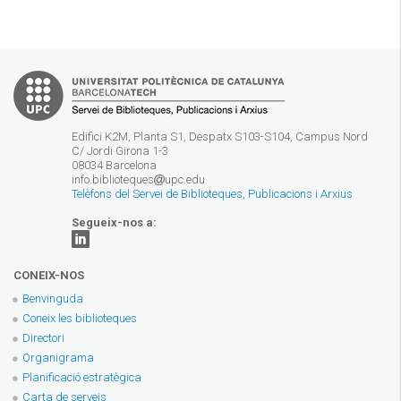
Edifici K2M, Planta S1, Despatx S103-S104, Campus Nord
C/ Jordi Girona 1-3
08034 Barcelona
info.biblioteques
upc.edu
Telèfons del Servei de Biblioteques, Publicacions i Arxius
Segueix-nos a:
CONEIX-NOS
Benvinguda
Coneix les biblioteques
Directori
Organigrama
Planificació estratègica
Carta de serveis