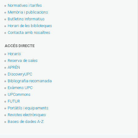
Normatives i tarifes
Memòria i publicacions
Butlletins informatius
Horari de les biblioteques
Contacta amb nosaltres
ACCÉS DIRECTE
Horaris
Reserva de sales
APRÈN
DiscoveryUPC
Bibliografia recomanada
Exàmens UPC
UPCommons
FUTUR
Portàtils i equipaments
Revistes electròniques
Bases de dades A-Z