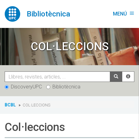
Vés
al
Bibliotècnica
MENÚ
menu
contingut
COL·LECCIONS
DiscoveryUPC
Bibliotècnica
You
BCBL
COL·LECCIONS
are
here:
Col·leccions