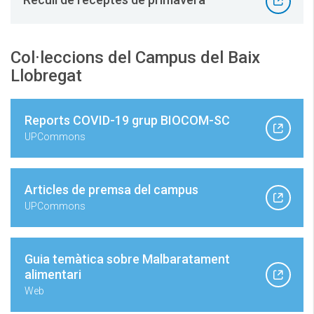
Col·leccions del Campus del Baix
Llobregat
Reports COVID-19 grup BIOCOM-SC
UPCommons
Articles de premsa del campus
UPCommons
Guia temàtica sobre Malbaratament
alimentari
Web