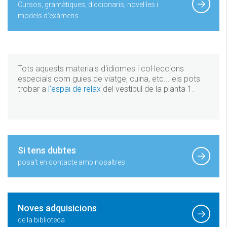
Cursos, gramàtiques, diccionaris, novel·les i
models d'exàmens
Tots aquests materials d'idiomes i col·leccions
especials com guies de viatge, cuina, etc... els pots
trobar a
l'espai de relax
del vestíbul de la planta 1.
Si tens dubtes
posa't en contacte amb nosaltres
Noves adquisicions
de la biblioteca