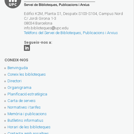
Edifici K2M, Planta S1, Despatx S103-S104, Campus Nord
C/ Jordi Girona 1-3
08034 Barcelona
info.biblioteques
upc.edu
Telèfons del Servei de Biblioteques, Publicacions i Arxius
Segueix-nos a:
CONEIX-NOS
Benvinguda
Coneix les biblioteques
Directori
Organigrama
Planificació estratègica
Carta de serveis
Normatives i tarifes
Memòria i publicacions
Butlletins informatius
Horari de les biblioteques
Contacta amb nosaltres