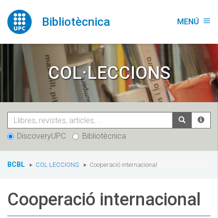
Vés
al
Bibliotècnica
MENÚ
menu
contingut
COL·LECCIONS
DiscoveryUPC
Bibliotècnica
You
BCBL
COL·LECCIONS
Cooperació internacional
are
here:
Cooperació internacional