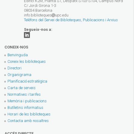
Edifici K2M, Planta S1, Despatx S103-S104, Campus Nord
C/ Jordi Girona 1-3
08034 Barcelona
info.biblioteques
upc.edu
Telèfons del Servei de Biblioteques, Publicacions i Arxius
Segueix-nos a:
CONEIX-NOS
Benvinguda
Coneix les biblioteques
Directori
Organigrama
Planificació estratègica
Carta de serveis
Normatives i tarifes
Memòria i publicacions
Butlletins informatius
Horari de les biblioteques
Contacta amb nosaltres
ACCÉS DIRECTE