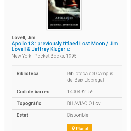
Lovell, Jim
Apollo 13 : previously titlaed Lost Moon / Jim
Lovell & Jeffrey Kluger
New York : Pocket Books, 1995
Biblioteca del Campus
del Baix Llobregat
1400492159
BH AVIACIO Lov
Disponible
Plànol