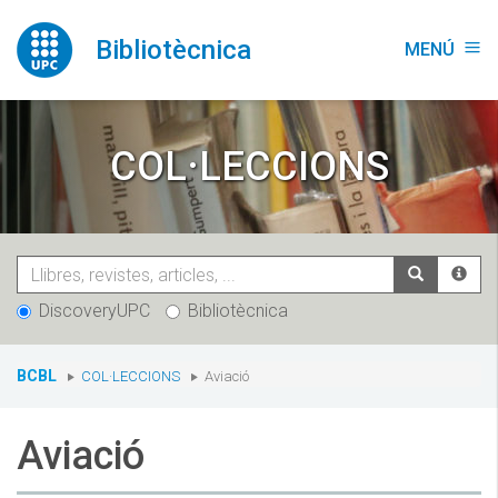
Vés
al
Bibliotècnica
MENÚ
menu
contingut
COL·LECCIONS
DiscoveryUPC
Bibliotècnica
You
BCBL
COL·LECCIONS
Aviació
are
here:
Aviació