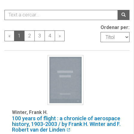
Ordenar per:
«
1
2
3
4
»
Winter, Frank H.
100 years of flight : a chronicle of aerospace
history, 1903-2003 / by Frank H. Winter and F.
Robert van der Linden