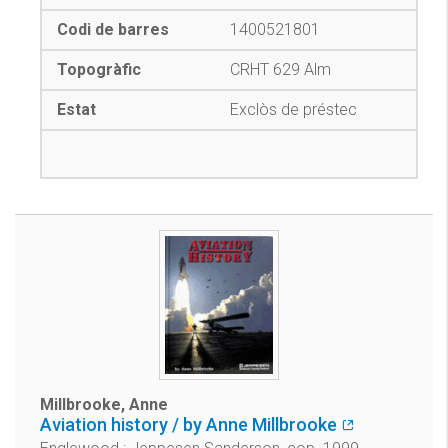
1400521801
CRHT 629 Alm
Exclòs de préstec
Millbrooke, Anne
Aviation history / by Anne Millbrooke