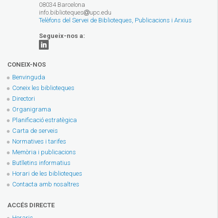
08034 Barcelona
info.biblioteques
upc.edu
Telèfons del Servei de Biblioteques, Publicacions i Arxius
Segueix-nos a:
CONEIX-NOS
Benvinguda
Coneix les biblioteques
Directori
Organigrama
Planificació estratègica
Carta de serveis
Normatives i tarifes
Memòria i publicacions
Butlletins informatius
Horari de les biblioteques
Contacta amb nosaltres
ACCÉS DIRECTE
Horaris