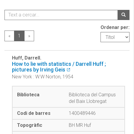
Ordenar per:
«
1
»
Huff, Darrell.
How to lie with statistics / Darrell Huff ;
pictures by Irving Geis
New York : W.W Norton, 1954
Biblioteca del Campus
del Baix Llobregat
1400489446
BH MR Huf