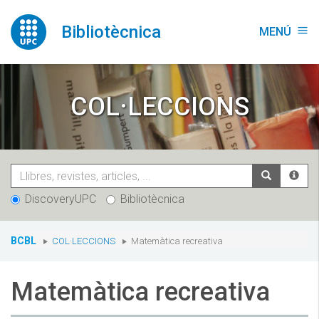
Vés
al
Bibliotècnica
MENÚ
menu
contingut
COL·LECCIONS
DiscoveryUPC
Bibliotècnica
You
BCBL
COL·LECCIONS
Matemàtica recreativa
are
here:
Matemàtica recreativa