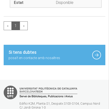
Disponible
«
1
»
Si tens dubtes
posa't en contacte amb nosaltres
Edifici K2M, Planta S1, Despatx S103-S104, Campus Nord
C/ Jordi Girona 1-3