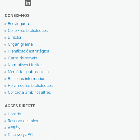
CONEIX-NOS
Benvinguda
Coneix les biblioteques
Directori
Organigrama
Planificació estratègica
Carta de serveis
Normatives i tarifes
Memòria i publicacions
Butlletins informatius
Horari de les biblioteques
Contacta amb nosaltres
ACCÉS DIRECTE
Horaris
Reserva de sales
APRÈN
DiscoveryUPC