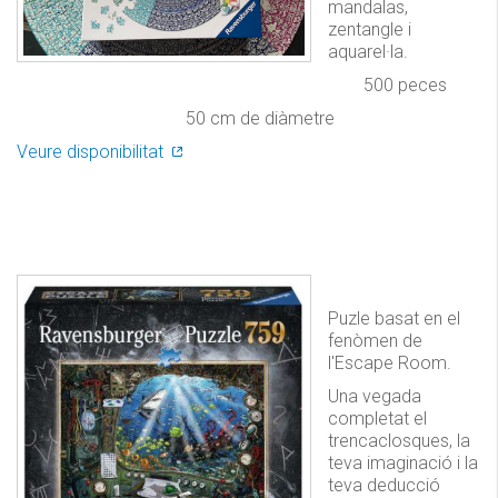
mandalas,
zentangle i
aquarel·la.
500 peces
50 cm de diàmetre
Veure disponibilitat
Puzle basat en el
fenòmen de
l'Escape Room.
Una vegada
completat el
trencaclosques, la
teva imaginació i la
teva deducció