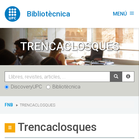
Vés
al
Bibliotècnica
MENÚ
menu
contingut
TRENCACLOSQUES
DiscoveryUPC
Bibliotècnica
You
FNB
TRENCACLOSQUES
are
here:
Trencaclosques