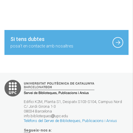
Si tens dubtes
posa't en contacte amb nosaltres
Edifici K2M, Planta S1, Despatx S103-S104, Campus Nord
C/ Jordi Girona 1-3
08034 Barcelona
info.biblioteques
upc.edu
Telèfons del Servei de Biblioteques, Publicacions i Arxius
Segueix-nos a: