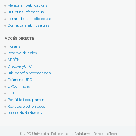
Memòria i publicacions
Butlletins informatius
Horari de les biblioteques
Contacta amb nosaltres
ACCÉS DIRECTE
Horaris
Reserva de sales
APRÈN
DiscoveryUPC
Bibliografia recomanada
Exàmens UPC
UPCommons
FUTUR
Portàtils i equipaments
Revistes electròniques
Bases de dades A-Z
© UPC Universitat Politècnica de Catalunya · BarcelonaTech