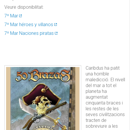
Veure disponibilitat:
7º Mar
7º Mar héroes y villanos
7º Mar Naciones piratas
Caribdus ha patit
una horrible
maledicció. El nivell
del mar a tot el
planeta ha
augmentat
cinquanta braces i
les restes de les
seves civilitzacions
tracten de
sobreviure a les