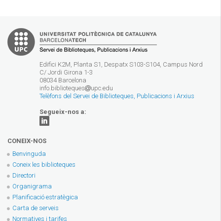
Edifici K2M, Planta S1, Despatx S103-S104, Campus Nord
C/ Jordi Girona 1-3
08034 Barcelona
info.biblioteques
upc.edu
Telèfons del Servei de Biblioteques, Publicacions i Arxius
Segueix-nos a:
CONEIX-NOS
Benvinguda
Coneix les biblioteques
Directori
Organigrama
Planificació estratègica
Carta de serveis
Normatives i tarifes