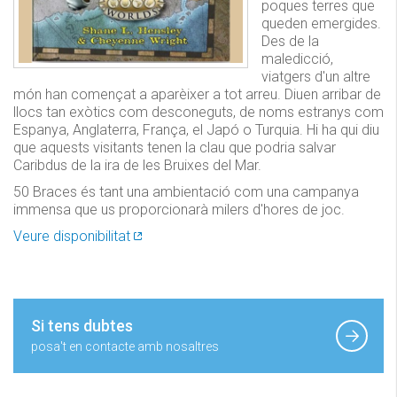
poques terres que
queden emergides.
Des de la
maledicció,
viatgers d'un altre
món han començat a aparèixer a tot arreu. Diuen arribar de
llocs tan exòtics com desconeguts, de noms estranys com
Espanya, Anglaterra, França, el Japó o Turquia. Hi ha qui diu
que aquests visitants tenen la clau que podria salvar
Caribdus de la ira de les Bruixes del Mar.
50 Braces és tant una ambientació com una campanya
immensa que us proporcionarà milers d'hores de joc.
Veure disponibilitat
Si tens dubtes
posa't en contacte amb nosaltres