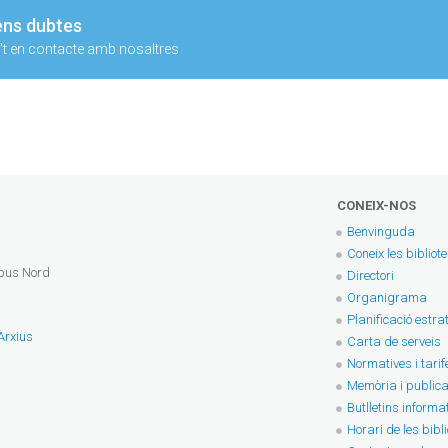
ens dubtes
t en contacte amb nosaltres
CONEIX-NOS
Benvinguda
Coneix les bibliot
mpus Nord
Directori
Organigrama
Planificació estra
 Arxius
Carta de serveis
Normatives i tarif
Memòria i publica
Butlletins informa
Horari de les bibl