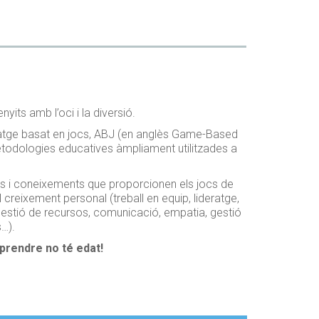
yits amb l’oci i la diversió.
atge basat en jocs, ABJ (en anglès Game-Based
etodologies educatives àmpliament utilitzades a
s i coneixements que proporcionen els jocs de
 creixement personal (treball en equip, lideratge,
stió de recursos, comunicació, empatia, gestió
…).
aprendre no té edat!