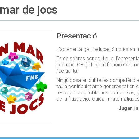
mar de jocs
Presentació
L’aprenentatge i l’educació no estan ren
És de sobres conegut que l’aprenent
Learning, GBL) i la gamificació són m
l’actualitat.
Ningú posa en dubte les competèncie
taula contribuint amb generositat en el
resolució de problemes complexos, ge
de la frustració, lògica i matemàtiques
Jugar i 