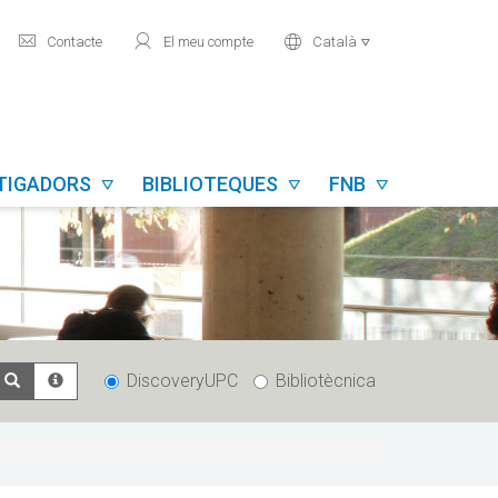
mail
user
world
Contacte
El meu compte
Català

STIGADORS
BIBLIOTEQUES
FNB



DiscoveryUPC
Bibliotècnica