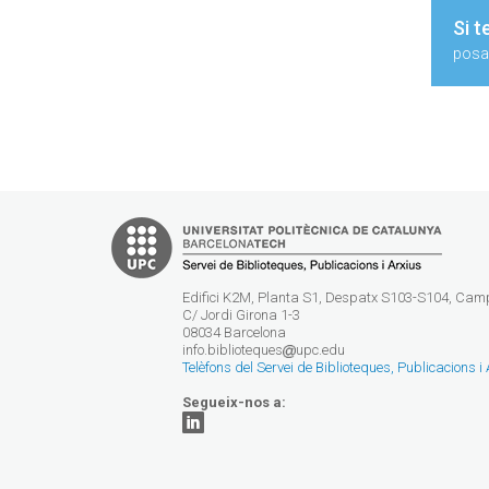
Si t
posa'
Edifici K2M, Planta S1, Despatx S103-S104, Ca
C/ Jordi Girona 1-3
08034 Barcelona
info.biblioteques
upc.edu
Telèfons del Servei de Biblioteques, Publicacions i
Segueix-nos a: