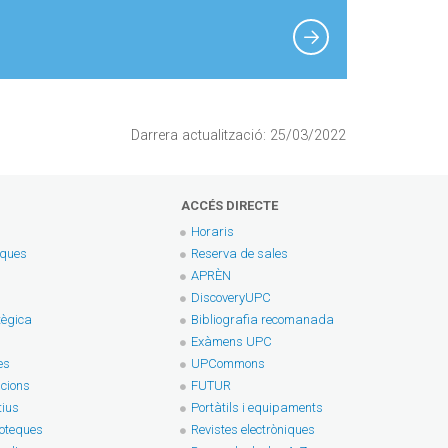
Darrera actualització: 25/03/2022
ACCÉS DIRECTE
Horaris
eques
Reserva de sales
APRÈN
DiscoveryUPC
tègica
Bibliografia recomanada
Exàmens UPC
es
UPCommons
cions
FUTUR
tius
Portàtils i equipaments
ioteques
Revistes electròniques