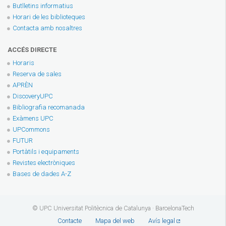
Butlletins informatius
Horari de les biblioteques
Contacta amb nosaltres
ACCÉS DIRECTE
Horaris
Reserva de sales
APRÈN
DiscoveryUPC
Bibliografia recomanada
Exàmens UPC
UPCommons
FUTUR
Portàtils i equipaments
Revistes electròniques
Bases de dades A-Z
© UPC Universitat Politècnica de Catalunya · BarcelonaTech
Contacte
Mapa del web
Avís legal