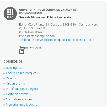
Edifici K2M, Planta S1, Despatx S103-S104, Campus Nord
C/ Jordi Girona 1-3
08034 Barcelona
info.biblioteques
upc.edu
Telèfons del Servei de Biblioteques, Publicacions i Arxius
Segueix-nos a:
CONEIX-NOS
Benvinguda
Coneix les biblioteques
Directori
Organigrama
Planificació estratègica
Carta de serveis
Normatives i tarifes
Memòria i publicacions