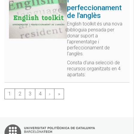
perfeccionament
de l'anglès
English toolkit és una nova
biblioguia pensada per
donar suport a
l'aprenentatge i
perfeccionament de
l'anglès.
Consta d'una selecció de
recursos organitzats en 4
apartats:
1
2
3
4
›
»