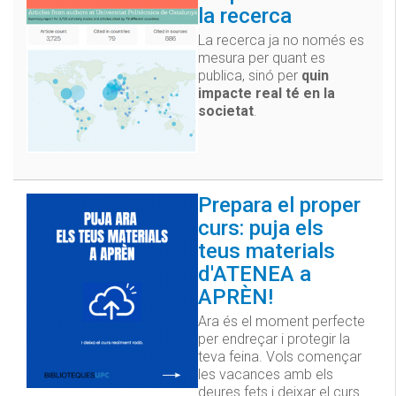
la recerca
La recerca ja no només es
mesura per quant es
publica, sinó per
quin
impacte real té en la
societat
.
Prepara el proper
curs: puja els
teus materials
d'ATENEA a
APRÈN!
Ara és el moment perfecte
per endreçar i protegir la
teva feina. Vols començar
les vacances amb els
deures fets i deixar el curs