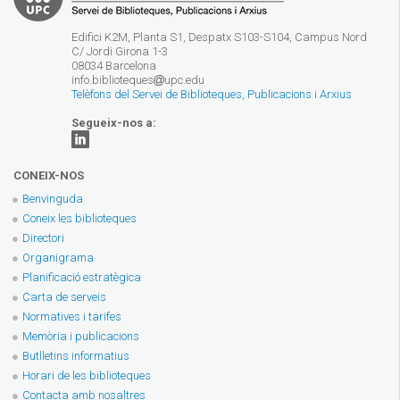
Edifici K2M, Planta S1, Despatx S103-S104, Campus Nord
C/ Jordi Girona 1-3
08034 Barcelona
info.biblioteques
upc.edu
Telèfons del Servei de Biblioteques, Publicacions i Arxius
Segueix-nos a:
CONEIX-NOS
Benvinguda
Coneix les biblioteques
Directori
Organigrama
Planificació estratègica
Carta de serveis
Normatives i tarifes
Memòria i publicacions
Butlletins informatius
Horari de les biblioteques
Contacta amb nosaltres