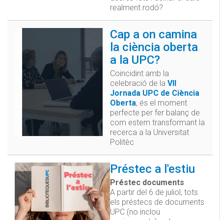
realment rodó?
Cap a on camina
la ciència oberta
a la UPC?
Coincidint amb la
celebració de la
VII
Jornada UPC de Ciència
Oberta
, és el moment
perfecte per fer balanç de
com estem transformant la
recerca a la Universitat
Politèc
Préstec a l'estiu
Préstec documents
A partir del 6 de juliol, tots
els préstecs de documents
UPC (no inclou