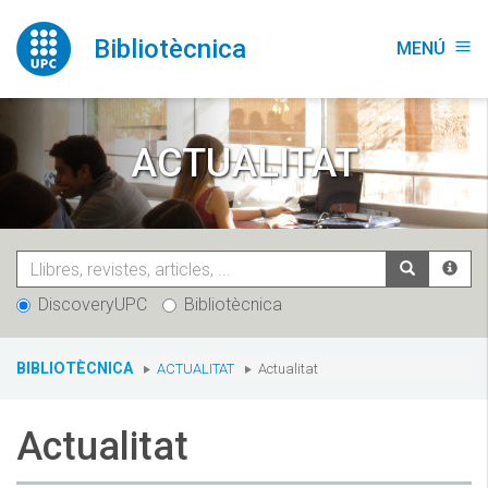
Vés
al
Bibliotècnica
MENÚ
menu
contingut
ACTUALITAT
DiscoveryUPC
Bibliotècnica
You
BIBLIOTÈCNICA
ACTUALITAT
Actualitat
are
here:
Actualitat