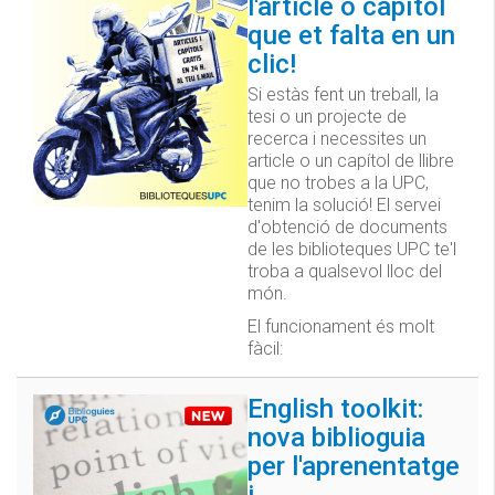
l'article o capítol
que et falta en un
clic!
Si estàs fent un treball, la
tesi o un projecte de
recerca i necessites un
article o un capítol de llibre
que no trobes a la UPC,
tenim la solució! El servei
d'obtenció de documents
de les biblioteques UPC te'l
troba a qualsevol lloc del
món.
El funcionament és molt
fàcil:
English toolkit:
nova biblioguia
per l'aprenentatge
i