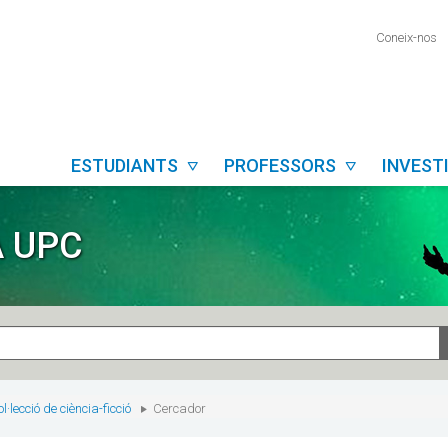
Coneix-nos
ESTUDIANTS
PROFESSORS
INVES


A UPC
l·lecció de ciència-ficció
Cercador