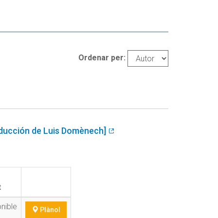
Ordenar per:
Traducción de Luis Domènech]
t
nible
Plànol