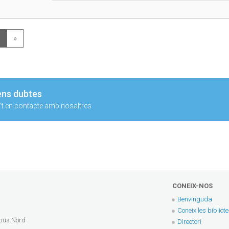
1
»
ens dubtes
t en contacte amb nosaltres
CONEIX-NOS
Benvinguda
Coneix les bibliot
mpus Nord
Directori