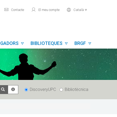
mail
user
world
Contacte
El meu compte
Català

TIGADORS
BIBLIOTEQUES
BRGF



DiscoveryUPC
Bibliotècnica