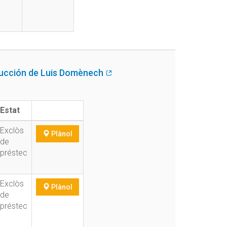
raducción de Luis Domènech
Estat
Exclòs
Plànol
de
préstec
Exclòs
Plànol
de
préstec