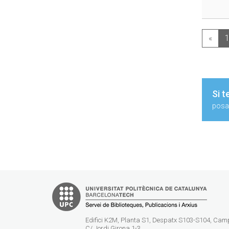
«
Si t
posa'
Edifici K2M, Planta S1, Despatx S103-S104, Ca
C/ Jordi Girona 1-3