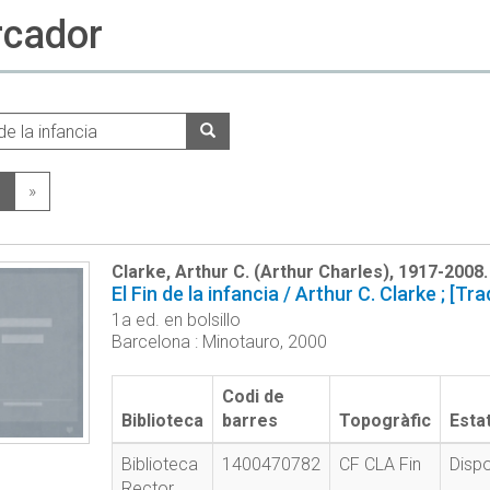
rcador
1
»
Clarke, Arthur C. (Arthur Charles), 1917-2008.
El Fin de la infancia / Arthur C. Clarke ; [
1a ed. en bolsillo
Barcelona : Minotauro, 2000
Codi de
Biblioteca
barres
Topogràfic
Esta
Biblioteca
1400470782
CF CLA Fin
Dispo
Rector