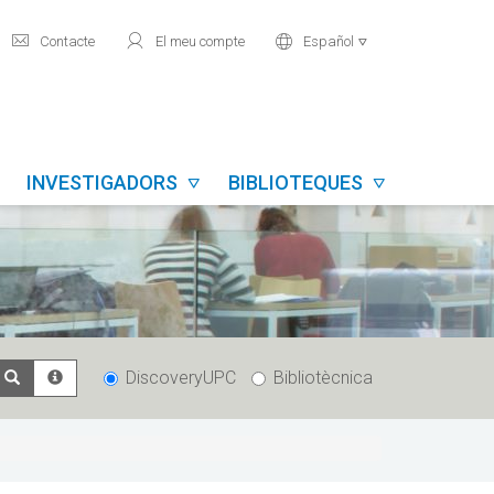
mail
user
world
Contacte
El meu compte
Español

INVESTIGADORS
BIBLIOTEQUES


DiscoveryUPC
Bibliotècnica