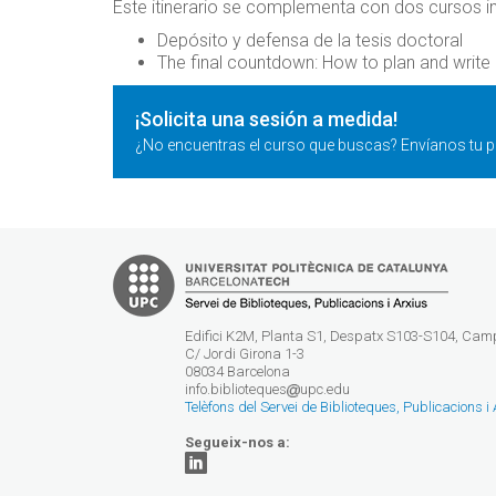
Este itinerario se complementa con dos cursos i
Depósito y defensa de la tesis doctoral
The final countdown: How to plan and write 
¡Solicita una sesión a medida!
¿No encuentras el curso que buscas? Envíanos tu p
Edifici K2M, Planta S1, Despatx S103-S104, Ca
C/ Jordi Girona 1-3
08034 Barcelona
info.biblioteques
upc.edu
Telèfons del Servei de Biblioteques, Publicacions i
Segueix-nos a: