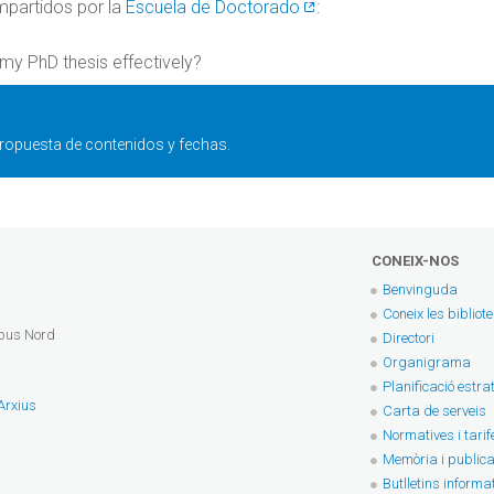
mpartidos por la
Escuela de Doctorado
:
my PhD thesis effectively?
ropuesta de contenidos y fechas.
CONEIX-NOS
Benvinguda
Coneix les bibliot
mpus Nord
Directori
Organigrama
Planificació estra
 Arxius
Carta de serveis
Normatives i tarif
Memòria i publica
Butlletins informa