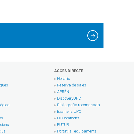
ACCÉS DIRECTE
Horaris
eques
Reserva de sales
APRÈN
DiscoveryUPC
tègica
Bibliografia recomanada
Exàmens UPC
es
UPCommons
cions
FUTUR
tius
Portàtils i equipaments