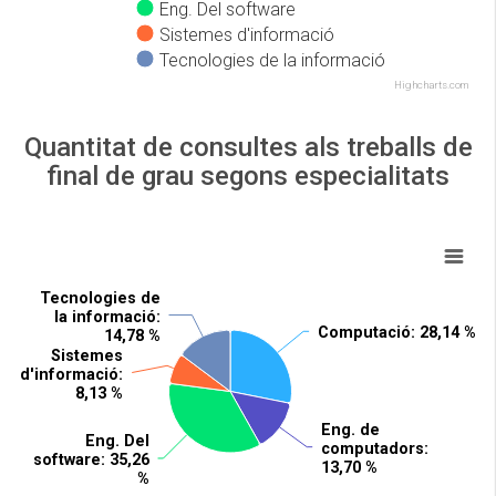
Eng. Del software
Sistemes d'informació
Tecnologies de la informació
Highcharts.com
Quantitat de consultes als treballs de
final de grau segons especialitats
Tecnologies de
Tecnologies de
la informació
la informació
:
:
Computació
Computació
: 28,14 %
: 28,14 %
14,78 %
14,78 %
Sistemes
Sistemes
d'informació
d'informació
:
:
8,13 %
8,13 %
Eng. de
Eng. de
Eng. Del
Eng. Del
computadors
computadors
:
:
software
software
: 35,26
: 35,26
13,70 %
13,70 %
%
%