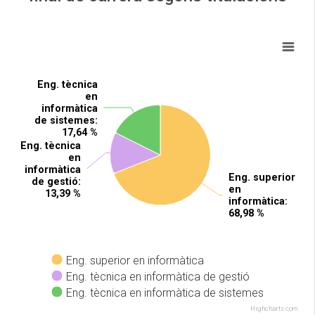
Eng. tècnica
Eng. tècnica
en
en
informàtica
informàtica
de sistemes
de sistemes
:
:
17,64 %
17,64 %
Eng. tècnica
Eng. tècnica
en
en
informàtica
informàtica
Eng. superior
Eng. superior
de gestió
de gestió
:
:
en
en
13,39 %
13,39 %
informàtica
informàtica
:
:
68,98 %
68,98 %
Eng. superior en informàtica
Eng. tècnica en informàtica de gestió
Eng. tècnica en informàtica de sistemes
Highcharts.com