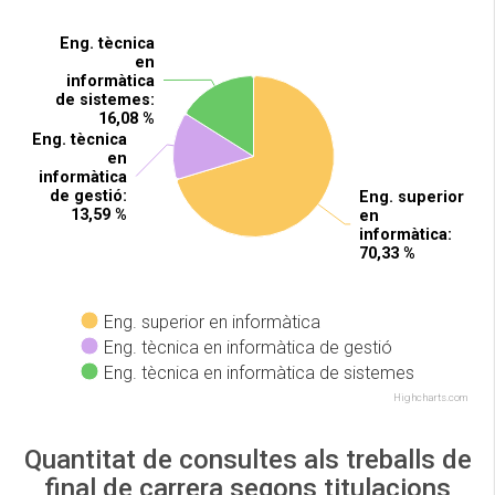
Eng. tècnica
Eng. tècnica
en
en
informàtica
informàtica
de sistemes
de sistemes
:
:
16,08 %
16,08 %
Eng. tècnica
Eng. tècnica
en
en
informàtica
informàtica
de gestió
de gestió
:
:
Eng. superior
Eng. superior
13,59 %
13,59 %
en
en
informàtica
informàtica
:
:
70,33 %
70,33 %
Eng. superior en informàtica
Eng. tècnica en informàtica de gestió
Eng. tècnica en informàtica de sistemes
Highcharts.com
Quantitat de consultes als treballs de
final de carrera segons titulacions