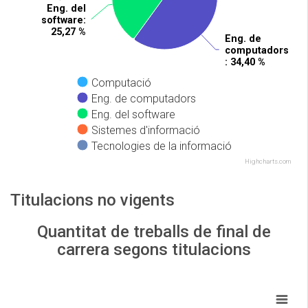
Eng. del
Eng. del
software
software
:
:
25,27 %
25,27 %
Eng. de
Eng. de
computadors
computadors
: 34,40 %
: 34,40 %
Computació
Eng. de computadors
Eng. del software
Sistemes d'informació
Tecnologies de la informació
Highcharts.com
Titulacions no vigents
Quantitat de treballs de final de
carrera segons titulacions