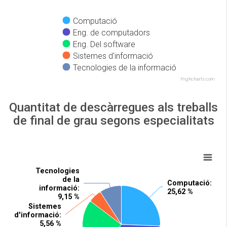
Computació
Eng. de computadors
Eng. Del software
Sistemes d'informació
Tecnologies de la informació
Highcharts.com
Quantitat de descàrregues als treballs
de final de grau segons especialitats
Tecnologies
Tecnologies
de la
de la
Computació
Computació
:
:
informació
informació
:
:
25,62 %
25,62 %
9,15 %
9,15 %
Sistemes
Sistemes
d'informació
d'informació
:
:
5,56 %
5,56 %