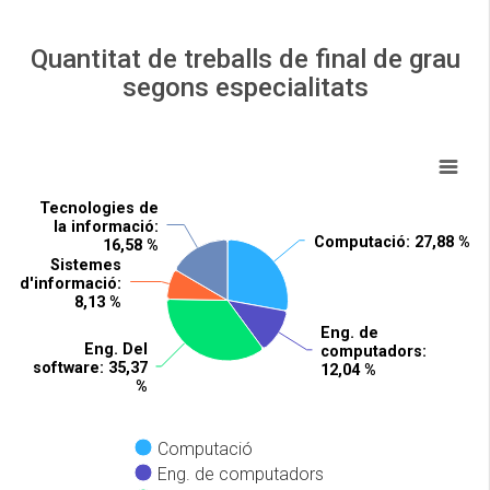
Quantitat de treballs de final de grau
segons especialitats
Tecnologies de
Tecnologies de
la informació
la informació
:
:
Computació
Computació
: 27,88 %
: 27,88 %
16,58 %
16,58 %
Sistemes
Sistemes
d'informació
d'informació
:
:
8,13 %
8,13 %
Eng. de
Eng. de
Eng. Del
Eng. Del
computadors
computadors
:
:
software
software
: 35,37
: 35,37
12,04 %
12,04 %
%
%
Computació
Eng. de computadors