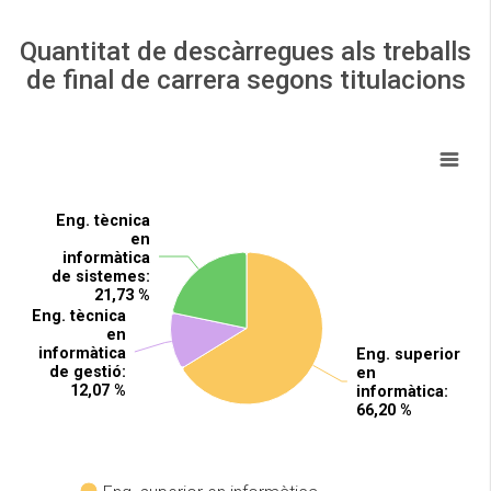
Quantitat de descàrregues als treballs
de final de carrera segons titulacions
Eng. tècnica
Eng. tècnica
en
en
informàtica
informàtica
de sistemes
de sistemes
:
:
21,73 %
21,73 %
Eng. tècnica
Eng. tècnica
en
en
informàtica
informàtica
Eng. superior
Eng. superior
de gestió
de gestió
:
:
en
en
12,07 %
12,07 %
informàtica
informàtica
:
:
66,20 %
66,20 %