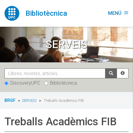
Vés
al
Bibliotècnica
MENÚ
menu
contingut
SERVEIS
DiscoveryUPC
Bibliotècnica
You
BRGF
SERVEIS
Treballs Acadèmics FIB
are
here:
Treballs Acadèmics FIB