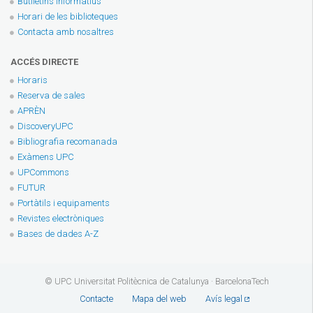
Butlletins informatius
Horari de les biblioteques
Contacta amb nosaltres
ACCÉS DIRECTE
Horaris
Reserva de sales
APRÈN
DiscoveryUPC
Bibliografia recomanada
Exàmens UPC
UPCommons
FUTUR
Portàtils i equipaments
Revistes electròniques
Bases de dades A-Z
© UPC Universitat Politècnica de Catalunya · BarcelonaTech
Contacte
Mapa del web
Avís legal