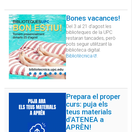
Bones vacances!
Del 3 al 21 d'agost les
biblioteques de la UPC
restaran tancades, però
pots seguir utilitzant la
biblioteca digital:
Bibliotècnica
.
Prepara el proper
curs: puja els
teus materials
d'ATENEA a
APRÈN!