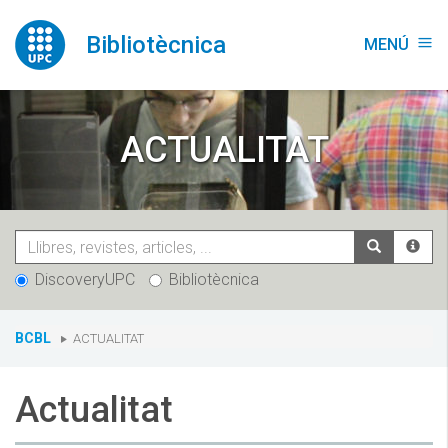
Vés
al
Bibliotècnica
MENÚ
menu
contingut
ACTUALITAT
DiscoveryUPC
Bibliotècnica
You
BCBL
ACTUALITAT
are
here:
Actualitat