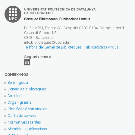
Edifici K2M, Planta S1, Despatx S103-S104, Campus Nord
C/ Jordi Girona 1-3
08034 Barcelona
info.biblioteques
upc.edu
Telèfons del Servei de Biblioteques, Publicacions i Arxius
Segueix-nos a:
CONEIX-NOS
Benvinguda
Coneix les biblioteques
Directori
Organigrama
Planificació estratègica
Carta de serveis
Normatives i tarifes
Memòria i publicacions