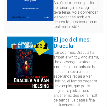
Ara és el moment perfecte
per endreçar i protegir la
teva feina. Vols començar
les vacances amb els
deures fets i deixar el curs
realment rodó?
El joc del mes:
Dracula
"Un cop més, Dràcula ha
arribat a Whitby, Anglaterra,
i ha començat a atacar els
innocents habitants de la
ciutat. La seva única
esperança recau a Van
Helsing, el famós caçador
de vampirs, que porta
seguint la pista al seu
arxienemic des de fa molt
de temps. La batalla final
serà aquesta nit.