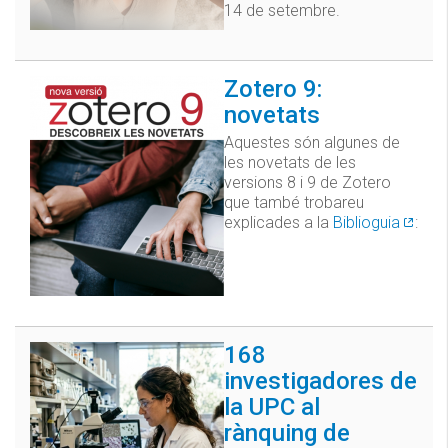
14 de setembre.
Zotero 9:
novetats
Aquestes són algunes de
les novetats de les
versions 8 i 9 de Zotero
que també trobareu
explicades a la
Biblioguia
:
168
investigadores de
la UPC al
rànquing de