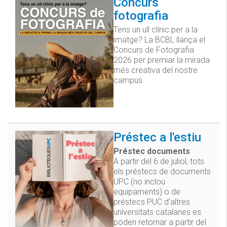
Concurs
fotografia
Tens un ull clínic per a la
imatge? La BCBL llança el
Concurs de Fotografia
2026 per premiar la mirada
més creativa del nostre
campus.
Préstec a l'estiu
Préstec documents
A partir del 6 de juliol, tots
els préstecs de documents
UPC (no inclou
equipaments) o de
préstecs PUC d'altres
universitats catalanes es
poden retornar a partir del