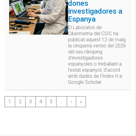
dones
investigadores a
Espanya
El Laboratori de
Cibermetria del CSIC ha
publicat aquest 12 de maig
la cinquena versió del 2026
del seu rànquing
d'investigadores
espanyoles o treballant a
l'estat espanyol, d'acord
amb dades de l'Índex H a
Google Scholar.
1
2
3
4
5
…
›
»