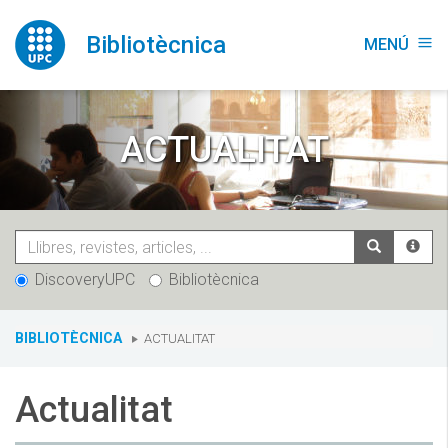
Vés
al
Bibliotècnica
MENÚ
menu
contingut
ACTUALITAT
DiscoveryUPC
Bibliotècnica
You
BIBLIOTÈCNICA
ACTUALITAT
are
here:
Actualitat