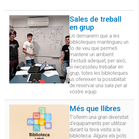
Sales de treball
en grup
Us demanem que a les
biblioteques mantingueu un
to de veu que permeti
mantenir un ambient
d'estudi adequat, per això,
si necessiteu treballar en
grup, totes les biblioteques
us ofereixen la possibilitat
de reservar una sala per al
vostre equip.
Més que llibres
T'oferim una gran diversitat
d'equipaments per utilitzar
durant la teva visita a la
biblioteca. Alguns els pots