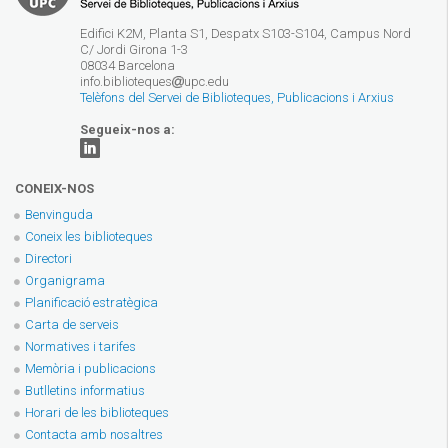
Edifici K2M, Planta S1, Despatx S103-S104, Campus Nord
C/ Jordi Girona 1-3
08034 Barcelona
info.biblioteques
upc.edu
Telèfons del Servei de Biblioteques, Publicacions i Arxius
Segueix-nos a:
CONEIX-NOS
Benvinguda
Coneix les biblioteques
Directori
Organigrama
Planificació estratègica
Carta de serveis
Normatives i tarifes
Memòria i publicacions
Butlletins informatius
Horari de les biblioteques
Contacta amb nosaltres