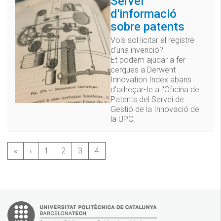
Servei
d'informació
sobre patents
Vols sol·licitar el registre
d'una invenció?
Et podem ajudar a fer
cerques a Derwent
Innovation Index abans
d'adreçar-te a l'Oficina de
Patents del Servei de
Gestió de la Innovació de
la UPC.
«
‹
1
2
3
4