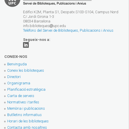
Edifici K2M, Planta S1, Despatx S103-S104, Campus Nord
C/ Jordi Girona 1-3
08034 Barcelona
info.biblioteques
upc.edu
Telèfons del Servei de Biblioteques, Publicacions i Arxius
Segueix-nos a:
CONEIX-NOS
Benvinguda
Coneix les biblioteques
Directori
Organigrama
Planificació estratègica
Carta de serveis
Normatives i tarifes
Memòria i publicacions
Butlletins informatius
Horari de les biblioteques
Contacta amb nosaltres