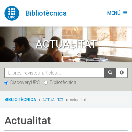
Vés
al
Bibliotècnica
MENÚ
menu
contingut
ACTUALITAT
DiscoveryUPC
Bibliotècnica
You
BIBLIOTÈCNICA
ACTUALITAT
Actualitat
are
here:
Actualitat