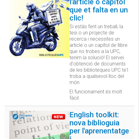
l'article o capítol
que et falta en un
clic!
Si estàs fent un treball, la
tesi o un projecte de
recerca i necessites un
article o un capítol de llibre
que no trobes a la UPC,
tenim la solució! El servei
d'obtenció de documents
de les biblioteques UPC te'l
troba a qualsevol lloc del
món.
El funcionament és molt
fàcil:
English toolkit:
nova biblioguia
per l'aprenentatge
i