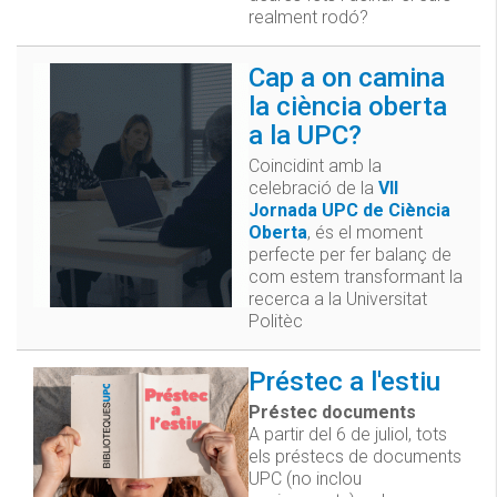
realment rodó?
Cap a on camina
la ciència oberta
a la UPC?
Coincidint amb la
celebració de la
VII
Jornada UPC de Ciència
Oberta
, és el moment
perfecte per fer balanç de
com estem transformant la
recerca a la Universitat
Politèc
Préstec a l'estiu
Préstec documents
A partir del 6 de juliol, tots
els préstecs de documents
UPC (no inclou