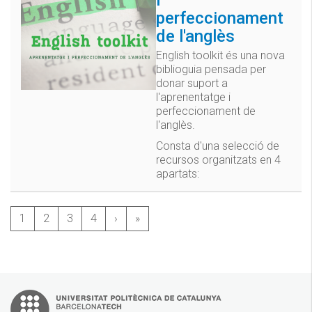
perfeccionament
de l'anglès
English toolkit és una nova
biblioguia pensada per
donar suport a
l'aprenentatge i
perfeccionament de
l'anglès.
Consta d'una selecció de
recursos organitzats en 4
apartats:
1
2
3
4
›
»