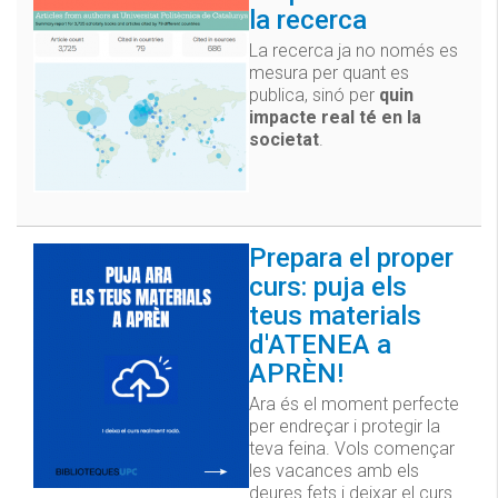
la recerca
La recerca ja no només es
mesura per quant es
publica, sinó per
quin
impacte real té en la
societat
.
Prepara el proper
curs: puja els
teus materials
d'ATENEA a
APRÈN!
Ara és el moment perfecte
per endreçar i protegir la
teva feina. Vols començar
les vacances amb els
deures fets i deixar el curs