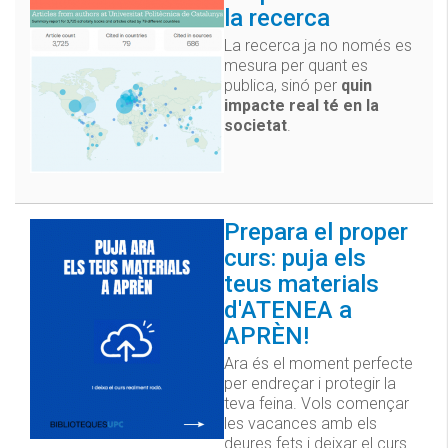
la recerca
La recerca ja no només es
mesura per quant es
publica, sinó per
quin
impacte real té en la
societat
.
Prepara el proper
curs: puja els
teus materials
d'ATENEA a
APRÈN!
Ara és el moment perfecte
per endreçar i protegir la
teva feina. Vols començar
les vacances amb els
deures fets i deixar el curs