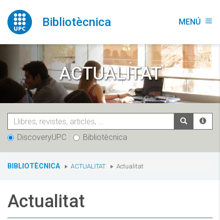
Vés
al
Bibliotècnica
MENÚ
menu
contingut
ACTUALITAT
DiscoveryUPC
Bibliotècnica
You
BIBLIOTÈCNICA
ACTUALITAT
Actualitat
are
here:
Actualitat