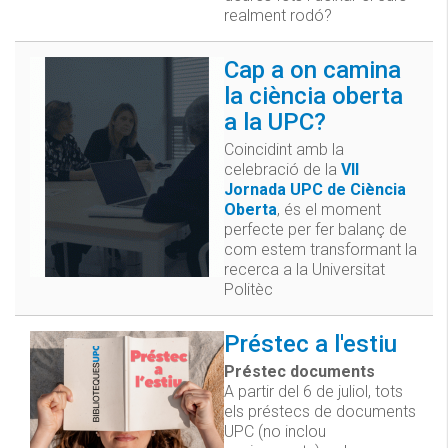
realment rodó?
Cap a on camina
la ciència oberta
a la UPC?
Coincidint amb la
celebració de la
VII
Jornada UPC de Ciència
Oberta
, és el moment
perfecte per fer balanç de
com estem transformant la
recerca a la Universitat
Politèc
Préstec a l'estiu
Préstec documents
A partir del 6 de juliol, tots
els préstecs de documents
UPC (no inclou