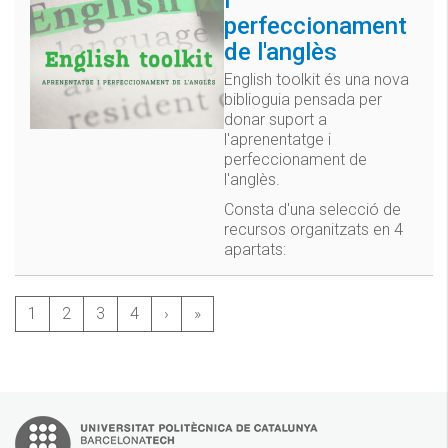
perfeccionament
de l'anglès
English toolkit és una nova
biblioguia pensada per
donar suport a
l'aprenentatge i
perfeccionament de
l'anglès.
Consta d'una selecció de
recursos organitzats en 4
apartats:
1
2
3
4
›
»