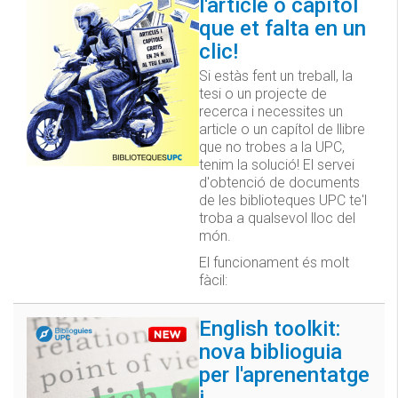
l'article o capítol
que et falta en un
clic!
Si estàs fent un treball, la
tesi o un projecte de
recerca i necessites un
article o un capítol de llibre
que no trobes a la UPC,
tenim la solució! El servei
d'obtenció de documents
de les biblioteques UPC te'l
troba a qualsevol lloc del
món.
El funcionament és molt
fàcil:
English toolkit:
nova biblioguia
per l'aprenentatge
i