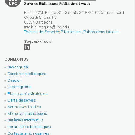
Edifici K2M, Planta S1, Despatx S103-S104, Campus Nord
C/ Jordi Girona 1-3
08034 Barcelona
info.biblioteques
upc.edu
Telèfons del Servei de Biblioteques, Publicacions i Arxius
Segueix-nos a:
CONEIX-NOS
Benvinguda
Coneix les biblioteques
Directori
Organigrama
Planificació estratègica
Carta de serveis
Normatives i tarifes
Memòria i publicacions
Butlletins informatius
Horari de les biblioteques
Contacta amb nosaltres