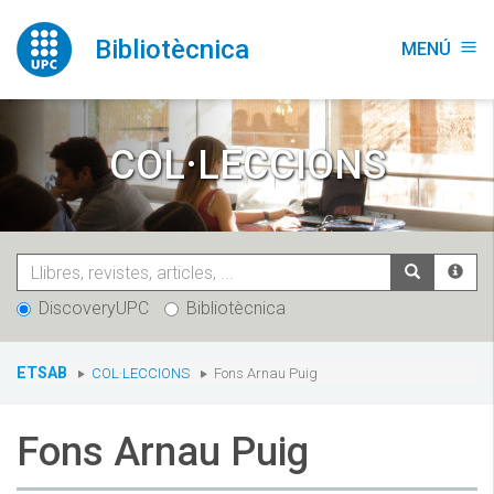
Vés
al
Bibliotècnica
MENÚ
menu
contingut
COL·LECCIONS
DiscoveryUPC
Bibliotècnica
You
ETSAB
COL·LECCIONS
Fons Arnau Puig
are
here:
Fons Arnau Puig