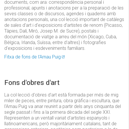
documents, com ara: correspondència personal i
professional, apunts i anotacions per a la preparació de les
seves classes o de discursos, agendes i quaderns amb
anotacions personals, una col·lecció important de catàlegs
de sales d'art i d'exposicions d'artistes de renom (Picasso,
Tàpies, Dalí, Miró, Josep M. de Sucre), postals i
documentació de viatge a arreu del món (Xicago, Cuba,
Bèlgica, Irlanda, Suïssa, entre d'altres) i fotografies
d'exposicions i esdeveniments familiars.
Fitxa de fons de l'Arnau Puig
Fons d'obres d'art
La col·lecció d'obres d'art està formada per més de mig
miler de peces, entre pintura, obra gràfica i escultura, que
l'Arnau Puig va anar reunint a partir dels anys cinquanta del
segle passat i fins a la primera dècada del segle XXI.
Representen a un ventall variat d'artistes espanyols i
llatinoamericans, però majoritàriament catalans, tant de