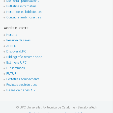
Memòria i publicacions
Butlletins informatius
Horari de les biblioteques
Contacta amb nosaltres
ACCÉS DIRECTE
Horaris
Reserva de sales
APRÈN
DiscoveryUPC
Bibliografia recomanada
Exàmens UPC
UPCommons
FUTUR
Portàtils i equipaments
Revistes electròniques
Bases de dades A-Z
© UPC Universitat Politècnica de Catalunya · BarcelonaTech