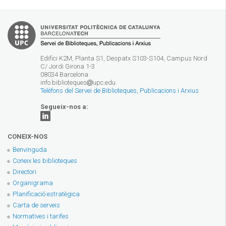
Edifici K2M, Planta S1, Despatx S103-S104, Campus Nord
C/ Jordi Girona 1-3
08034 Barcelona
info.biblioteques
upc.edu
Telèfons del Servei de Biblioteques, Publicacions i Arxius
Segueix-nos a:
CONEIX-NOS
Benvinguda
Coneix les biblioteques
Directori
Organigrama
Planificació estratègica
Carta de serveis
Normatives i tarifes