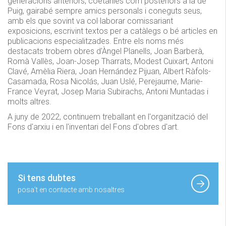
generacions anteriors, coetànies com posteriors a la de
Puig, gairabé sempre amics personals i coneguts seus,
amb els que sovint va col·laborar comissariant
exposicions, escrivint textos per a catàlegs o bé articles en
publicacions especialitzades. Entre els noms més
destacats trobem obres d'Àngel Planells, Joan Barberà,
Romà Vallès, Joan-Josep Tharrats, Modest Cuixart, Antoni
Clavé, Amèlia Riera, Joan Hernández Pijuan, Albert Ràfols-
Casamada, Rosa Nicolás, Juan Uslé, Perejaume, Marie-
France Veyrat, Josep Maria Subirachs, Antoni Muntadas i
molts altres.
A juny de 2022, continuem treballant en l'organització del
Fons d'arxiu i en l'inventari del Fons d'obres d'art.
Si tens dubtes
posa't en contacte amb nosaltres