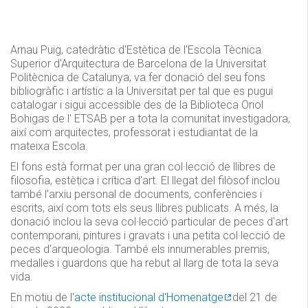
Arnau Puig, catedràtic d'Estètica de l'Escola Tècnica
Superior d'Arquitectura de Barcelona de la Universitat
Politècnica de Catalunya, va fer donació del seu fons
bibliogràfic i artístic a la Universitat per tal que es pugui
catalogar i sigui accessible des de la Biblioteca Oriol
Bohigas de l' ETSAB per a tota la comunitat investigadora,
així com arquitectes, professorat i estudiantat de la
mateixa Escola.
El fons està format per una gran col·lecció de llibres de
filosofia, estètica i crítica d'art. El llegat del filòsof inclou
també l'arxiu personal de documents, conferències i
escrits, així com tots els seus llibres publicats. A més, la
donació inclou la seva col·lecció particular de peces d'art
contemporani, pintures i gravats i una petita col·lecció de
peces d'arqueologia. També els innumerables premis,
medalles i guardons que ha rebut al llarg de tota la seva
vida.
En motiu de l'
acte institucional d'Homenatge
del 21 de