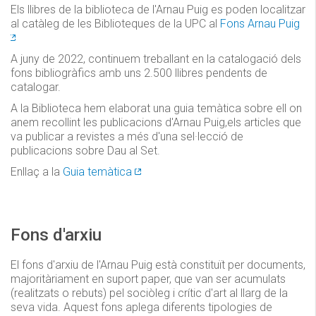
Els llibres de la biblioteca de l'Arnau Puig es poden localitzar
al catàleg de les Biblioteques de la UPC al
Fons Arnau Puig
A juny de 2022, continuem treballant en la catalogació dels
fons bibliogràfics amb uns 2.500 llibres pendents de
catalogar.
A la Biblioteca hem elaborat una guia temàtica sobre ell on
anem recollint les publicacions d'Arnau Puig,els articles que
va publicar a revistes a més d'una sel·lecció de
publicacions sobre Dau al Set.
Enllaç a la
Guia temàtica
Fons d'arxiu
El fons d'arxiu de l'Arnau Puig està constituït per documents,
majoritàriament en suport paper, que van ser acumulats
(realitzats o rebuts) pel sociòleg i crític d'art al llarg de la
seva vida. Aquest fons aplega diferents tipologies de