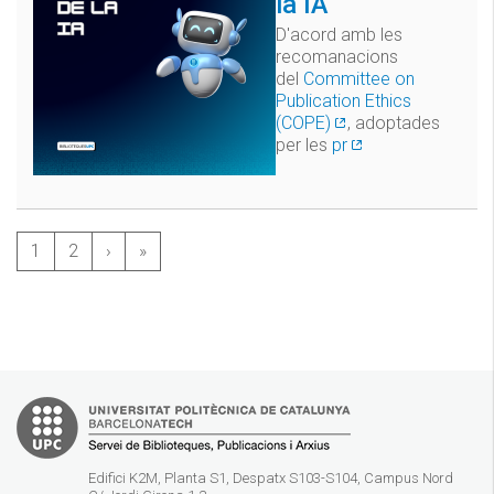
la IA
D'acord amb les
recomanacions
del
Committee on
Publication Ethics
(COPE)
, adoptades
per les
pr
1
2
›
»
Edifici K2M, Planta S1, Despatx S103-S104, Campus Nord