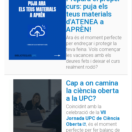
curs: puja els
teus materials
d'ATENEA a
APRÈN!
Ara és el moment perfecte
per endreçar i protegir la
teva feina. Vols començar
les vacances amb els
deures fets i deixar el curs
realment rodó?
Cap a on camina
la ciència oberta
a la UPC?
Coincidint amb la
celebració de la
VII
Jornada UPC de Ciència
Oberta
, és el moment
perfecte per fer balanç de