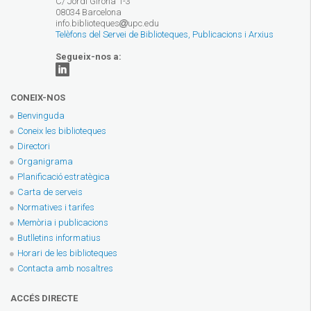
C/ Jordi Girona 1-3
08034 Barcelona
info.biblioteques
upc.edu
Telèfons del Servei de Biblioteques, Publicacions i Arxius
Segueix-nos a:
CONEIX-NOS
Benvinguda
Coneix les biblioteques
Directori
Organigrama
Planificació estratègica
Carta de serveis
Normatives i tarifes
Memòria i publicacions
Butlletins informatius
Horari de les biblioteques
Contacta amb nosaltres
ACCÉS DIRECTE