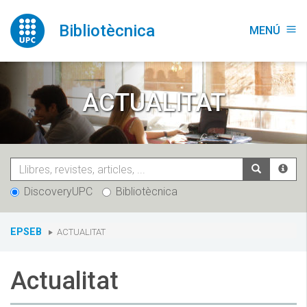
Vés
al
Bibliotècnica
MENÚ
menu
contingut
ACTUALITAT
DiscoveryUPC
Bibliotècnica
You
EPSEB
ACTUALITAT
are
here:
Actualitat