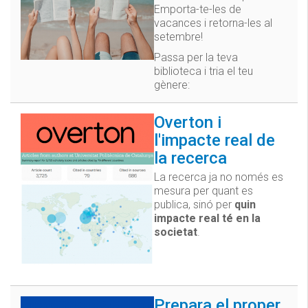
Emporta-te-les de
vacances i retorna-les al
setembre!
Passa per la teva
biblioteca i tria el teu
gènere:
Overton i
l'impacte real de
la recerca
La recerca ja no només es
mesura per quant es
publica, sinó per
quin
impacte real té en la
societat
.
Prepara el proper