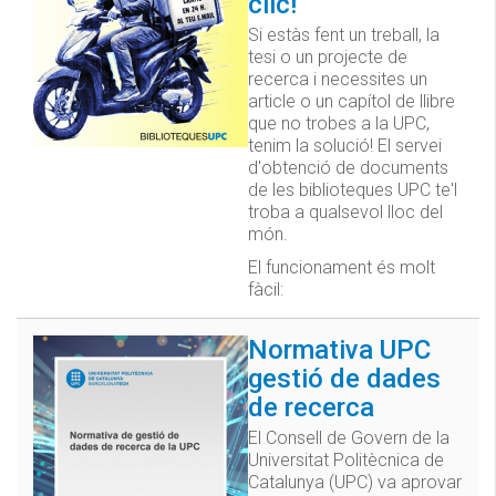
clic!
Si estàs fent un treball, la
tesi o un projecte de
recerca i necessites un
article o un capítol de llibre
que no trobes a la UPC,
tenim la solució! El servei
d'obtenció de documents
de les biblioteques UPC te'l
troba a qualsevol lloc del
món.
El funcionament és molt
fàcil:
Normativa UPC
gestió de dades
de recerca
El Consell de Govern de la
Universitat Politècnica de
Catalunya (UPC) va aprovar