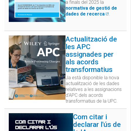
a finals del 2025 la
normativa de gestió de
dades de recerca
.
Actualització de
les APC
assignades per
als acords
transformatius
Ja està disponible la nova
actualització de les dades
relatives a les assignacions
d’APC dels acords
transformatius de la UPC.
Com citar i
declarar l'ús de