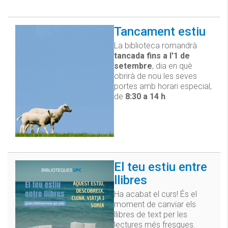
Tancament estiu
La biblioteca romandrà
tancada fins a l'1 de
setembre
, dia en què
obrirà de nou les seves
portes amb horari especial,
de
8:30 a 14 h
.
El teu estiu entre
llibres
Ha acabat el curs! És el
moment de canviar els
llibres de text per les
lectures més fresques.