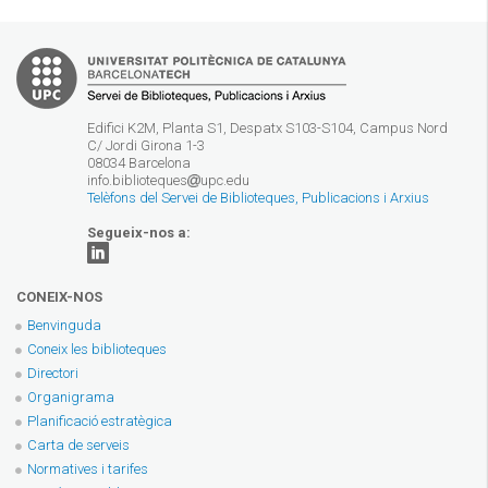
Edifici K2M, Planta S1, Despatx S103-S104, Campus Nord
C/ Jordi Girona 1-3
08034 Barcelona
info.biblioteques
upc.edu
Telèfons del Servei de Biblioteques, Publicacions i Arxius
Segueix-nos a:
CONEIX-NOS
Benvinguda
Coneix les biblioteques
Directori
Organigrama
Planificació estratègica
Carta de serveis
Normatives i tarifes