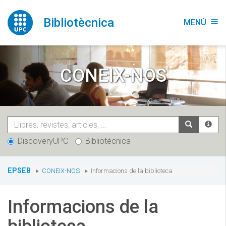
Vés
al
Bibliotècnica
MENÚ
menu
contingut
CONEIX-NOS
DiscoveryUPC
Bibliotècnica
You
EPSEB
CONEIX-NOS
Informacions de la biblioteca
are
here:
Informacions de la