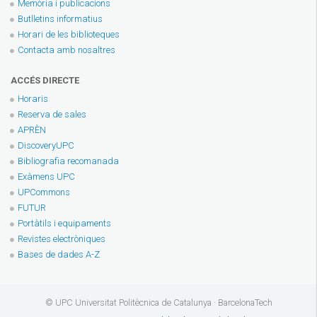
Memòria i publicacions
Butlletins informatius
Horari de les biblioteques
Contacta amb nosaltres
ACCÉS DIRECTE
Horaris
Reserva de sales
APRÈN
DiscoveryUPC
Bibliografia recomanada
Exàmens UPC
UPCommons
FUTUR
Portàtils i equipaments
Revistes electròniques
Bases de dades A-Z
© UPC Universitat Politècnica de Catalunya · BarcelonaTech