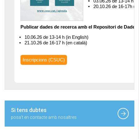
Si tens dubtes
posa't en contacte amb nosaltres