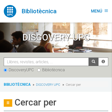
Vés
al
Bibliotècnica
MENÚ
menu
contingut
DISCOVERY UPC
DiscoveryUPC
Bibliotècnica
You
BIBLIOTÈCNICA
DISCOVERY UPC
Cercar per
are
here:
Cercar per