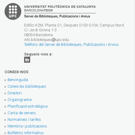
Edifici K2M, Planta S1, Despatx S103-S104, Campus Nord
C/ Jordi Girona 1-3
08034 Barcelona
info.biblioteques
upc.edu
Telèfons del Servei de Biblioteques, Publicacions i Arxius
Segueix-nos a:
CONEIX-NOS
Benvinguda
Coneix les biblioteques
Directori
Organigrama
Planificació estratègica
Carta de serveis
Normatives i tarifes
Memòria i publicacions
Butlletins informatius