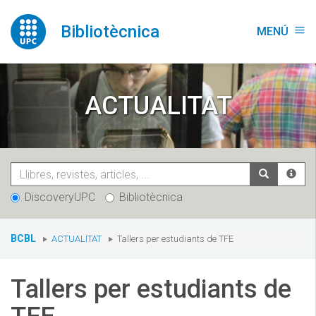
Vés
al
Bibliotècnica
MENÚ
menu
contingut
ACTUALITAT
DiscoveryUPC
Bibliotècnica
You
BCBL
ACTUALITAT
Tallers per estudiants de TFE
are
here:
Tallers per estudiants de