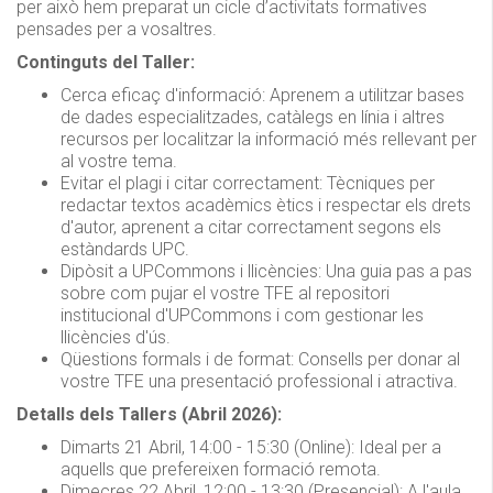
per això hem preparat un cicle d’activitats formatives
pensades per a vosaltres.
Continguts del Taller:
Cerca eficaç d'informació: Aprenem a utilitzar bases
de dades especialitzades, catàlegs en línia i altres
recursos per localitzar la informació més rellevant per
al vostre tema.
Evitar el plagi i citar correctament: Tècniques per
redactar textos acadèmics ètics i respectar els drets
d'autor, aprenent a citar correctament segons els
estàndards UPC.
Dipòsit a UPCommons i llicències: Una guia pas a pas
sobre com pujar el vostre TFE al repositori
institucional d'UPCommons i com gestionar les
llicències d'ús.
Qüestions formals i de format: Consells per donar al
vostre TFE una presentació professional i atractiva.
Detalls dels Tallers (Abril 2026):
Dimarts 21 Abril, 14:00 - 15:30 (Online): Ideal per a
aquells que prefereixen formació remota.
Dimecres 22 Abril, 12:00 - 13:30 (Presencial): A l'aula