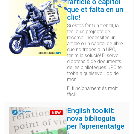
l'article o capítol
que et falta en un
clic!
Si estàs fent un treball, la
tesi o un projecte de
recerca i necessites un
article o un capítol de llibre
que no trobes a la UPC,
tenim la solució! El servei
d'obtenció de documents
de les biblioteques UPC te'l
troba a qualsevol lloc del
món.
El funcionament és molt
fàcil:
English toolkit:
nova biblioguia
per l'aprenentatge
i