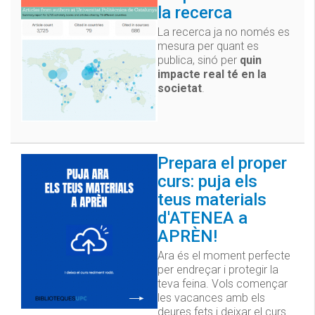
la recerca
La recerca ja no només es
mesura per quant es
publica, sinó per
quin
impacte real té en la
societat
.
Prepara el proper
curs: puja els
teus materials
d'ATENEA a
APRÈN!
Ara és el moment perfecte
per endreçar i protegir la
teva feina. Vols començar
les vacances amb els
deures fets i deixar el curs