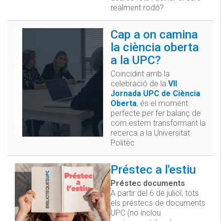
realment rodó?
Cap a on camina
la ciència oberta
a la UPC?
Coincidint amb la
celebració de la
VII
Jornada UPC de Ciència
Oberta
, és el moment
perfecte per fer balanç de
com estem transformant la
recerca a la Universitat
Politèc
Préstec a l'estiu
Préstec documents
A partir del 6 de juliol, tots
els préstecs de documents
UPC (no inclou