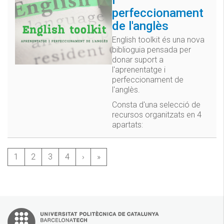
perfeccionament
de l'anglès
English toolkit és una nova
biblioguia pensada per
donar suport a
l'aprenentatge i
perfeccionament de
l'anglès.
Consta d'una selecció de
recursos organitzats en 4
apartats:
1
2
3
4
›
»