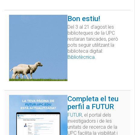
Bon estiu!
Del 3 al 21 d'agost les
biblioteques de la UPC
restaran tancades, però
pots seguir utilitzant la
biblioteca digital:
Bibliotècnica
.
Completa el teu
perfil a FUTUR
FUTUR
, el portal dels
investigadors i de les
unitats de recerca de la
UPC facilita la visibilitat i