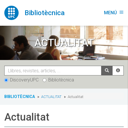
Vés
al
Bibliotècnica
MENÚ
menu
contingut
ACTUALITAT
DiscoveryUPC
Bibliotècnica
You
BIBLIOTÈCNICA
ACTUALITAT
Actualitat
are
here:
Actualitat