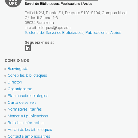
Edifici K2M, Planta S1, Despatx S103-S104, Campus Nord
C/ Jordi Girona 1-3
08034 Barcelona
info.biblioteques
upc.edu
Telèfons del Servei de Biblioteques, Publicacions i Arxius
Segueix-nos a:
CONEIX-NOS
Benvinguda
Coneix les biblioteques
Directori
Organigrama
Planificació estratègica
Carta de serveis
Normatives i tarifes
Memòria i publicacions
Butlletins informatius
Horari de les biblioteques
Contacta amb nosaltres