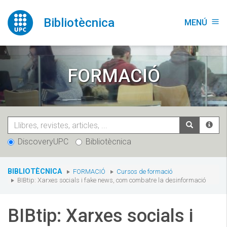
Vés
al
Bibliotècnica
MENÚ
menu
contingut
FORMACIÓ
DiscoveryUPC
Bibliotècnica
You
BIBLIOTÈCNICA
FORMACIÓ
Cursos de formació
are
BIBtip: Xarxes socials i fake news, com combatre la desinformació
here:
BIBtip: Xarxes socials i