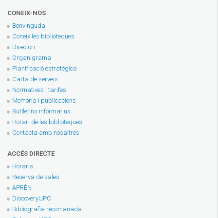
CONEIX-NOS
Benvinguda
Coneix les biblioteques
Directori
Organigrama
Planificació estratègica
Carta de serveis
Normatives i tarifes
Memòria i publicacions
Butlletins informatius
Horari de les biblioteques
Contacta amb nosaltres
ACCÉS DIRECTE
Horaris
Reserva de sales
APRÈN
DiscoveryUPC
Bibliografia recomanada