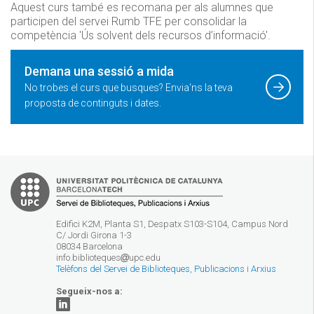
Aquest curs també es recomana per als alumnes que
participen del servei Rumb TFE per consolidar la
competència 'Ús solvent dels recursos d’informació'.
Demana una sessió a mida
No trobes el curs que busques? Envia'ns la teva
proposta de continguts i dates.
Edifici K2M, Planta S1, Despatx S103-S104, Campus Nord
C/ Jordi Girona 1-3
08034 Barcelona
info.biblioteques
upc.edu
Telèfons del Servei de Biblioteques, Publicacions i Arxius
Segueix-nos a: