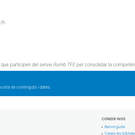
/h.
que participen del servei
Rumb TFE
per consolidar la competènc
osta de continguts i dates.
CONEIX-NOS
Benvinguda
Coneix les bibliot