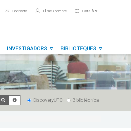
mail
user
world
Contacte
El meu compte
Català

INVESTIGADORS
BIBLIOTEQUES


DiscoveryUPC
Bibliotècnica