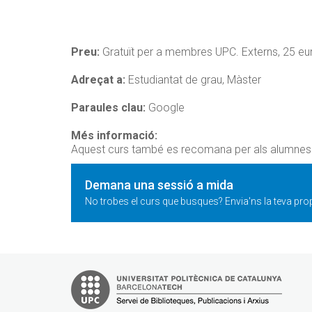
Preu:
Gratuït per a membres UPC. Externs, 25 eur
Adreçat a:
Estudiantat de grau, Màster
Paraules clau:
Google
Més informació:
Aquest curs també es recomana per als alumnes 
Demana una sessió a mida
No trobes el curs que busques? Envia'ns la teva prop